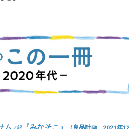
サム
『みなそこ』
（良品計画 2021年1
／訳