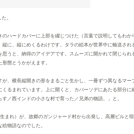
した。
のハードカバーに上部を綴じつけた（言葉で説明してもわか
、縦に、縦にめくるわけです。タラの絵本が世界中に輸送され
を思うと、納得のアイデアです。スムーズに開かれて閉じられ
た形態とうかがえます。
が、横長縦開きの形をまるごと生かし、一冊ずつ異なるマー
にくるまれています。上に開くと、カバーソデにあたる部分に
らす／西インドの小さな村で育った／兄弟の物語。」と。
2年生まれ）が、故郷のガンジャード村から出発し、高層ビルと
な絵物語なのでした。