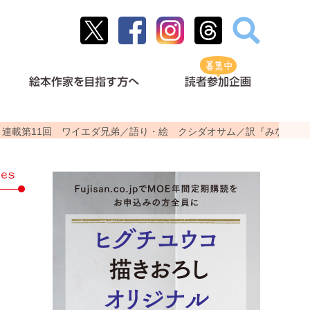
連載第11回 ワイエダ兄弟／語り・絵 クシダオサム／訳『みなそこ