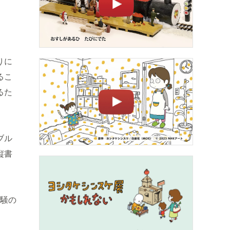
りに
るこ
るた
ブル
縦書
喧騒の