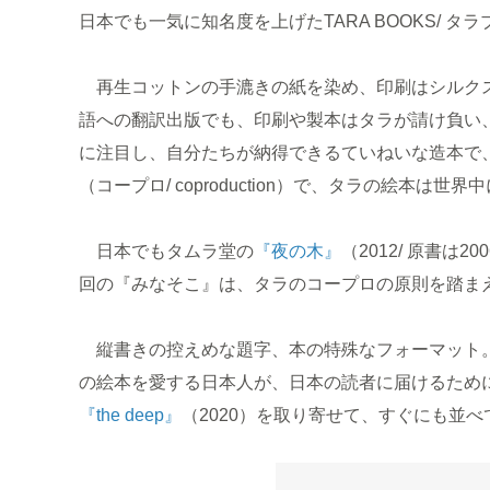
日本でも一気に知名度を上げたTARA BOOKS/ タ
再生コットンの手漉きの紙を染め、印刷はシルクス
語への翻訳出版でも、印刷や製本はタラが請け負い
に注目し、自分たちが納得できるていねいな造本で
（コープロ/ coproduction）で、タラの絵本は世
日本でもタムラ堂の
『夜の木』
（2012/ 原書
回の『みなそこ』は、タラのコープロの原則を踏ま
縦書きの控えめな題字、本の特殊なフォーマット。
の絵本を愛する日本人が、日本の読者に届けるため
『the deep』
（2020）を取り寄せて、すぐにも並