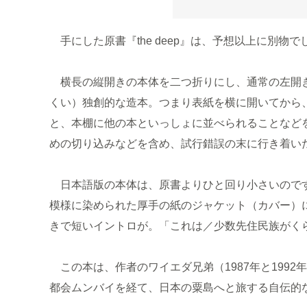
手にした原書『the deep』は、予想以上に別物で
横長の縦開きの本体を二つ折りにし、通常の左開き
くい）独創的な造本。つまり表紙を横に開いてから
と、本棚に他の本といっしょに並べられることなど
めの切り込みなどを含め、試行錯誤の末に行き着い
日本語版の本体は、原書よりひと回り小さいのです
模様に染められた厚手の紙のジャケット（カバー）
きで短いイントロが。「これは／少数先住民族がく
この本は、作者のワイエダ兄弟（1987年と199
都会ムンバイを経て、日本の粟島へと旅する自伝的