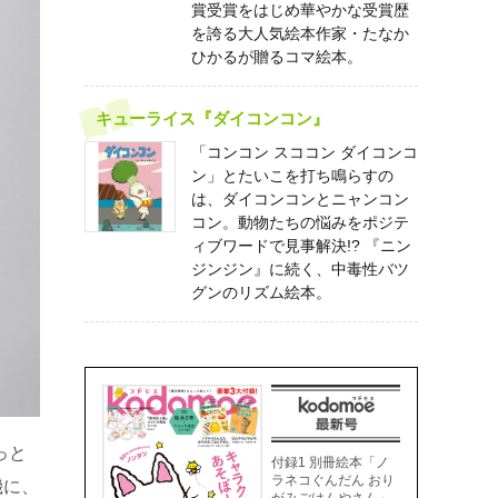
賞受賞をはじめ華やかな受賞歴
を誇る大人気絵本作家・たなか
ひかるが贈るコマ絵本。
キューライス『ダイコンコン』
「コンコン スココン ダイコンコ
ン」とたいこを打ち鳴らすの
は、ダイコンコンとニャンコン
コン。動物たちの悩みをポジテ
ィブワードで見事解決!? 『ニン
ジンジン』に続く、中毒性バツ
グンのリズム絵本。
っと
付録1 別冊絵本「ノ
ラネコぐんだん おり
機に、