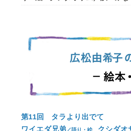
第11回 タラより出でて
ワイエダ兄弟
クシダオ
／語り・絵