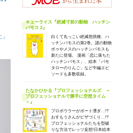
キューライス『絶滅寸前の動物 ハッチン
パモス 2』
こ』
白くて丸っこい絶滅危惧種、ハ
ッチンパモスの第2巻。謎の動物
ボゥやメスのハッチンパモスも
新たに登場。 漫画「恋に落ちた
ハッチンパモス」、絵本「パモ
タローのりんご」など中編エピ
ソードも多数収録。
たなかひかる『プロフェッショナルズ ～
プロフェッショナルで勝手に空想タイム
～』
プロボウラーがボート漕ぎ…!?
おすもうさんがピザづくり…!?
プロフェッショナルたちを型破
りな方法でレッツ妄想!日本絵本