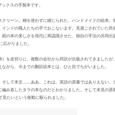
ラブックスの手製本です。
クリーン。糊を使わずに綴じられた、ハンドメイドの絵本。
、インドの職人たちの手でおこないます。見過ごされていた民
、紙の本の美しさを現代に再認識させた、独自の手法の共同出
界中に広がりました。
は2006）を皮切りに、複数の会社から邦訳が出版されてきましたが
えながら、今までの翻訳絵本とは、ひと目でちがいました。
そして本文……ああ、これは、英語の原書ではありえない。
に編み直したタラの本なのだとわかりました。そして未見の原
べて見たいという衝動に駆られました。