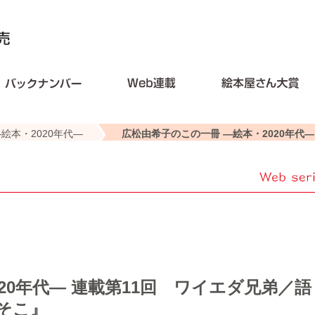
絵本・2020年代―
広松由希子のこの一冊 ―絵本・2020年代―
20年代―
連載第11回 ワイエダ兄弟／語
そこ』