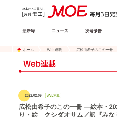
ホーム
Web連載
広松由希子のこの一冊 ―
2022.02.09
広松由希子のこの一冊 ―絵本・20
り・絵 クシダオサム／訳『みな