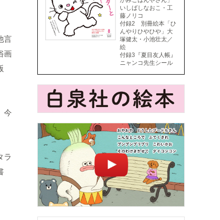
がみごはんやさん」
いしばしなおこ・工
藤ノリコ
付録2 別冊絵本「ひ
んやりひやひや」大
他言
塚健太・小池壮太／
絵
俗画
付録3『夏目友人帳』
ニャンコ先生シール
版
、今
タラ
書