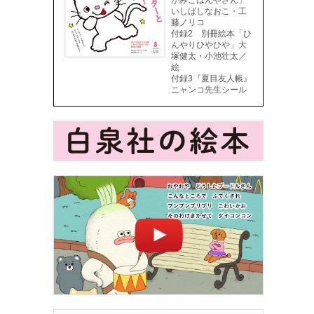
がみごはんやさん」
いしばしなおこ・工
藤ノリコ
付録2 別冊絵本「ひ
んやりひやひや」大
塚健太・小池壮太／
絵
付録3『夏目友人帳』
ニャンコ先生シール