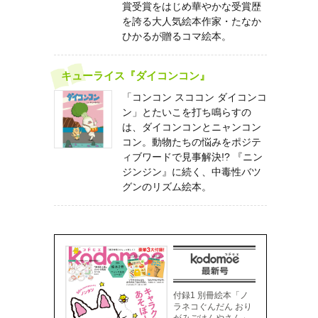
賞受賞をはじめ華やかな受賞歴
を誇る大人気絵本作家・たなか
ひかるが贈るコマ絵本。
キューライス『ダイコンコン』
「コンコン スココン ダイコンコ
ン」とたいこを打ち鳴らすの
は、ダイコンコンとニャンコン
コン。動物たちの悩みをポジテ
ィブワードで見事解決!? 『ニン
ジンジン』に続く、中毒性バツ
グンのリズム絵本。
付録1 別冊絵本「ノ
ラネコぐんだん おり