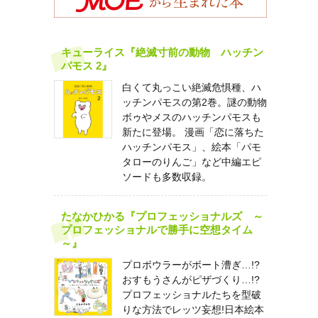
キューライス『絶滅寸前の動物 ハッチン
パモス 2』
白くて丸っこい絶滅危惧種、ハ
ッチンパモスの第2巻。謎の動物
ボゥやメスのハッチンパモスも
新たに登場。 漫画「恋に落ちた
ハッチンパモス」、絵本「パモ
タローのりんご」など中編エピ
ソードも多数収録。
たなかひかる『プロフェッショナルズ ～
プロフェッショナルで勝手に空想タイム
～』
プロボウラーがボート漕ぎ…!?
おすもうさんがピザづくり…!?
プロフェッショナルたちを型破
りな方法でレッツ妄想!日本絵本