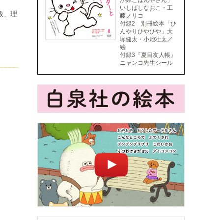
がみごはんやさん」
いしばしなおこ・工
版、理
藤ノリコ
付録2 別冊絵本「ひ
んやりひやひや」大
塚健太・小池壮太／
絵
付録3『夏目友人帳』
ニャンコ先生シール