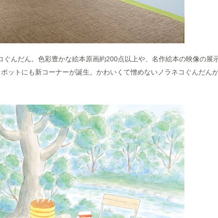
ネコぐんだん。色彩豊かな絵本原画約200点以上や、名作絵本の映像の展
スポットにも新コーナーが誕生。かわいくて憎めないノラネコぐんだん