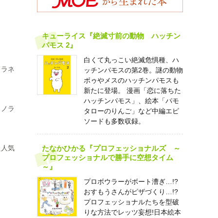
キューライス『絶滅寸前の動物 ハッチン
パモス 2』
白くて丸っこい絶滅危惧種、ハ
ノラネ
ッチンパモスの第2巻。謎の動物
ボゥやメスのハッチンパモスも
新たに登場。 漫画「恋に落ちた
ハッチンパモス」、絵本「パモ
。ノラ
タローのりんご」など中編エピ
ソードも多数収録。
た人気
たなかひかる『プロフェッショナルズ ～
プロフェッショナルで勝手に空想タイム
～』
プロボウラーがボート漕ぎ…!?
おすもうさんがピザづくり…!?
プロフェッショナルたちを型破
りな方法でレッツ妄想!日本絵本