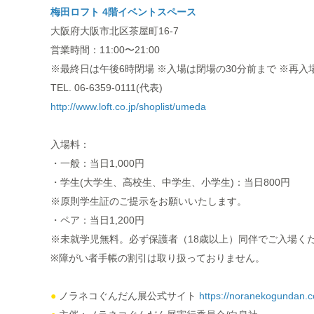
梅田ロフト 4階イベントスペース
大阪府大阪市北区茶屋町16-7
営業時間：11:00〜21:00
※最終日は午後6時閉場 ※入場は閉場の30分前まで ※再入
TEL. 06-6359-0111(代表)
http://www.loft.co.jp/shoplist/umeda
入場料：
・一般：当日1,000円
・学生(大学生、高校生、中学生、小学生)：当日800円
※原則学生証のご提示をお願いいたします。
・ペア：当日1,200円
※未就学児無料。必ず保護者（18歳以上）同伴でご入場く
※障がい者手帳の割引は取り扱っておりません。
●
ノラネコぐんだん展公式サイト
https://noranekogundan.