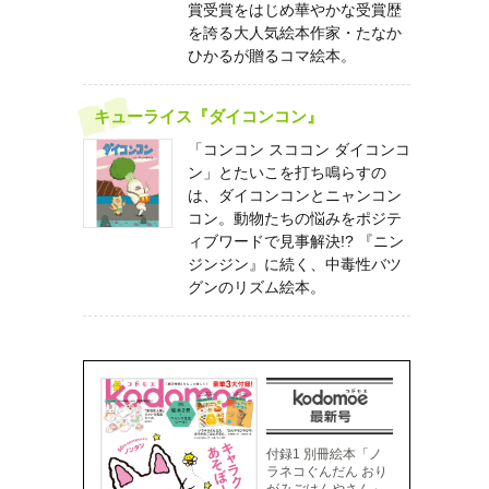
賞受賞をはじめ華やかな受賞歴
を誇る大人気絵本作家・たなか
ひかるが贈るコマ絵本。
キューライス『ダイコンコン』
「コンコン スココン ダイコンコ
ン」とたいこを打ち鳴らすの
は、ダイコンコンとニャンコン
コン。動物たちの悩みをポジテ
ィブワードで見事解決!? 『ニン
ジンジン』に続く、中毒性バツ
グンのリズム絵本。
付録1 別冊絵本「ノ
ラネコぐんだん おり