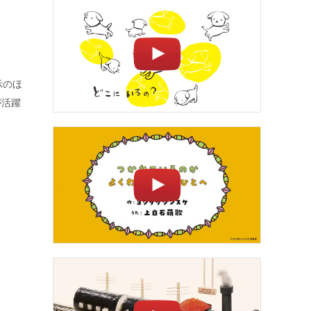
示のほ
が活躍