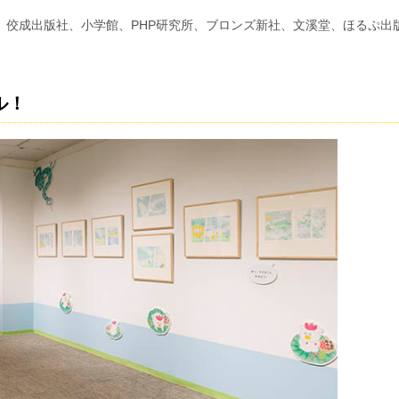
社、佼成出版社、⼩学館、PHP研究所、ブロンズ新社、⽂溪堂、ほるぷ出
ル！