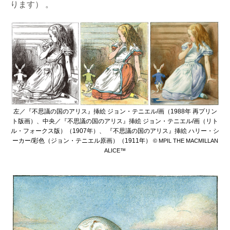
ります） 。
左／『不思議の国のアリス』挿絵 ジョン・テニエル/画（1988年 再プリン
ト版画）、中央／『不思議の国のアリス』挿絵 ジョン・テニエル/画（リト
ル・フォークス版）（1907年）、 『不思議の国のアリス』挿絵 ハリー・シ
ーカー/彩色（ジョン・テニエル原画）（1911年）
© MPIL THE MACMILLAN
ALICE™