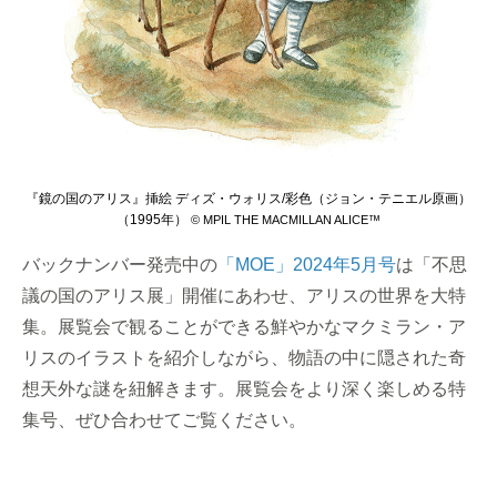
『鏡の国のアリス』挿絵 ディズ・ウォリス/彩色（ジョン・テニエル原画）
（1995年）
© MPIL THE MACMILLAN ALICE™
バックナンバー発売中の
「MOE」2024年5月号
は「不思
議の国のアリス展」開催にあわせ、アリスの世界を大特
集。展覧会で観ることができる鮮やかなマクミラン・ア
リスのイラストを紹介しながら、物語の中に隠された奇
想天外な謎を紐解きます。展覧会をより深く楽しめる特
集号、ぜひ合わせてご覧ください。