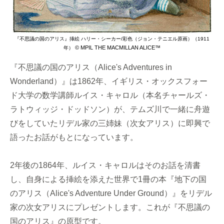
『不思議の国のアリス』挿絵 ハリー・シーカー/彩色（ジョン・テニエル原画）（1911
© MPIL THE MACMILLAN ALICE™
年）
『不思議の国のアリス（Alice's Adventures in
Wonderland）』は1862年、イギリス・オックスフォー
ド大学の数学講師ルイス・キャロル（本名チャールズ・
ラトウィッジ・ドッドソン）が、テムズ川で一緒に舟遊
びをしていたリデル家の三姉妹（次女アリス）に即興で
語ったお話がもとになっています。
2年後の1864年、ルイス・キャロルはそのお話を清書
し、自身による挿絵を添えた世界で1冊の本『地下の国
のアリス（Alice's Adventure Under Ground）』をリデル
家の次女アリスにプレゼントします。これが『不思議の
国のアリス』の原型です。