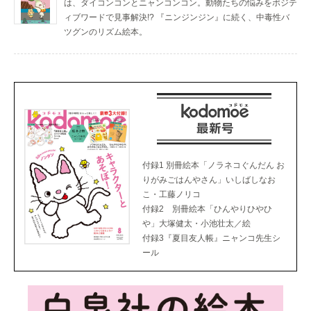
は、ダイコンコンとニャンコンコン。動物たちの悩みをポジテ
ィブワードで見事解決!? 『ニンジンジン』に続く、中毒性バ
ツグンのリズム絵本。
付録1 別冊絵本「ノラネコぐんだん お
りがみごはんやさん」いしばしなお
こ・工藤ノリコ
付録2 別冊絵本「ひんやりひやひ
や」大塚健太・小池壮太／絵
付録3『夏目友人帳』ニャンコ先生シ
ール