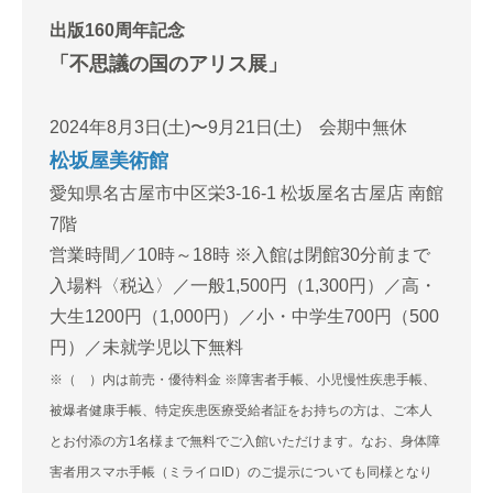
出版160周年記念
「不思議の国のアリス展」
2024年8月3日(土)〜9月21日(土) 会期中無休
松坂屋美術館
愛知県名古屋市中区栄3-16-1 松坂屋名古屋店 南館
7階
営業時間／10時～18時 ※入館は閉館30分前まで
入場料〈税込〉／一般1,500円（1,300円）／高・
大生1200円（1,000円）／小・中学生700円（500
円）／未就学児以下無料
※（ ）内は前売・優待料金 ※障害者手帳、小児慢性疾患手帳、
被爆者健康手帳、特定疾患医療受給者証をお持ちの方は、ご本人
とお付添の方1名様まで無料でご入館いただけます。なお、身体障
害者用スマホ手帳（ミライロID）のご提示についても同様となり