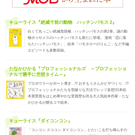
キューライス『絶滅寸前の動物 ハッチンパモス 2』
白くて丸っこい絶滅危惧種、ハッチンパモスの第2巻。謎の動
物ボゥやメスのハッチンパモスも新たに登場。 漫画「恋に落
ちたハッチンパモス」、絵本「パモタローのりんご」など中編
エピソードも多数収録。
たなかひかる『プロフェッショナルズ ～プロフェッショ
ナルで勝手に空想タイム～』
プロボウラーがボート漕ぎ…!? おすもうさんがピザづくり…!?
プロフェッショナルたちを型破りな方法でレッツ妄想!日本絵
本賞受賞をはじめ華やかな受賞歴を誇る大人気絵本作家・たな
かひかるが贈るコマ絵本。
キューライス『ダイコンコン』
「コンコン スココン ダイコンコン」とたいこを打ち鳴らすの