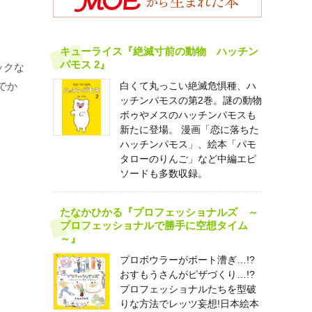
キューライス『絶滅寸前の動物 ハッチン
パモス 2』
ックな
でか
白くて丸っこい絶滅危惧種、ハ
ッチンパモスの第2巻。謎の動物
ボゥやメスのハッチンパモスも
新たに登場。 漫画「恋に落ちた
ハッチンパモス」、絵本「パモ
タローのりんご」など中編エピ
ソードも多数収録。
たなかひかる『プロフェッショナルズ ～
プロフェッショナルで勝手に空想タイム
～』
プロボウラーがボート漕ぎ…!?
おすもうさんがピザづくり…!?
プロフェッショナルたちを型破
りな方法でレッツ妄想!日本絵本