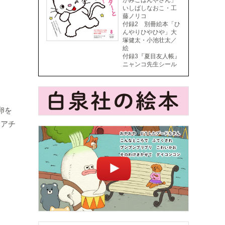
がみごはんやさん」
いしばしなおこ・工
藤ノリコ
付録2 別冊絵本「ひ
んやりひやひや」大
塚健太・小池壮太／
絵
付録3『夏目友人帳』
ニャンコ先生シール
卵を
レアチ