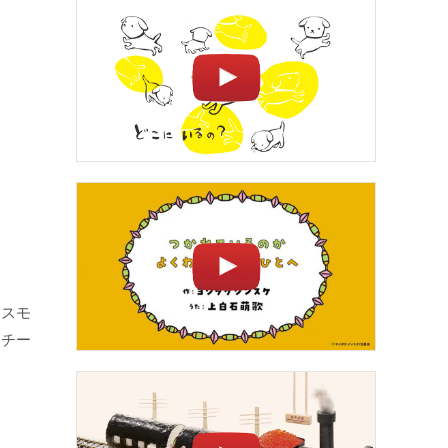
（スモ
モチー