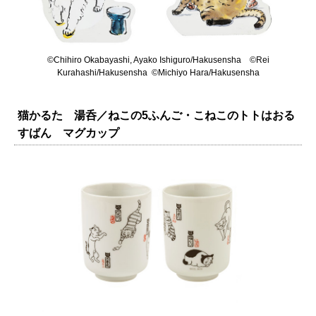
©Chihiro Okabayashi, Ayako Ishiguro/Hakusensha ©Rei
Kurahashi/Hakusensha ©Michiyo Hara/Hakusensha
猫かるた 湯呑／ねこの5ふんご・こねこのトトはおる
すばん マグカップ