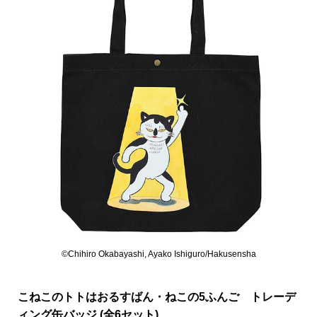
©Chihiro Okabayashi, Ayako Ishiguro/Hakusensha
こねこのトトはおるすばん・ねこの5ふんご トレーデ
ィング缶バッジ (全6セット)