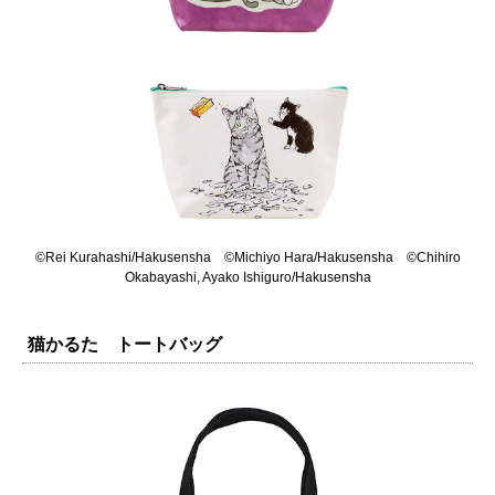
©Rei Kurahashi/Hakusensha ©Michiyo Hara/Hakusensha ©Chihiro
Okabayashi, Ayako Ishiguro/Hakusensha
猫かるた トートバッグ