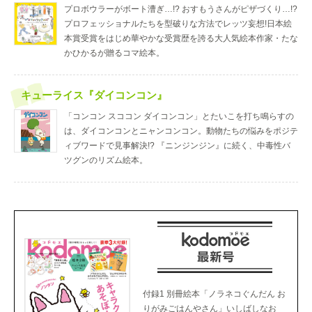
プロボウラーがボート漕ぎ…!? おすもうさんがピザづくり…!?
プロフェッショナルたちを型破りな方法でレッツ妄想!日本絵
本賞受賞をはじめ華やかな受賞歴を誇る大人気絵本作家・たな
かひかるが贈るコマ絵本。
キューライス『ダイコンコン』
「コンコン スココン ダイコンコン」とたいこを打ち鳴らすの
は、ダイコンコンとニャンコンコン。動物たちの悩みをポジテ
ィブワードで見事解決!? 『ニンジンジン』に続く、中毒性バ
ツグンのリズム絵本。
付録1 別冊絵本「ノラネコぐんだん お
りがみごはんやさん」いしばしなお