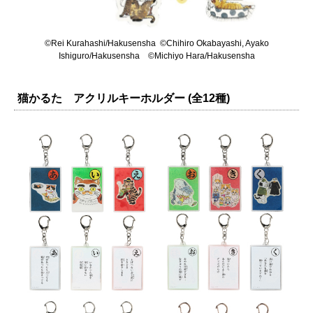
©Rei Kurahashi/Hakusensha
©Chihiro Okabayashi, Ayako
Ishiguro/Hakusensha ©Michiyo Hara/Hakusensha
猫かるた アクリルキーホルダー (全12種)