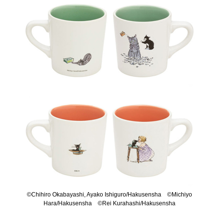
©Chihiro Okabayashi, Ayako Ishiguro/Hakusensha ©Michiyo
Hara/Hakusensha ©Rei Kurahashi/Hakusensha