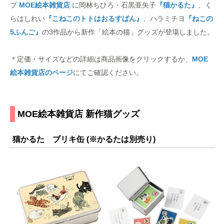
プ
MOE絵本雑貨店
に岡林ちひろ・石黒亜矢子
『猫かるた』
、く
らはしれい
『こねこのトトはおるすばん』
、ハラミチヨ
『ねこの
5ふんご』
の3作品から新作「絵本の猫」グッズが登場しました。
＊定価・サイズなどの詳細は商品画像をクリックするか、
MOE
絵本雑貨店のページ
にてご確認ください。
MOE絵本雑貨店 新作猫グッズ
猫かるた ブリキ缶 (※かるたは別売り)