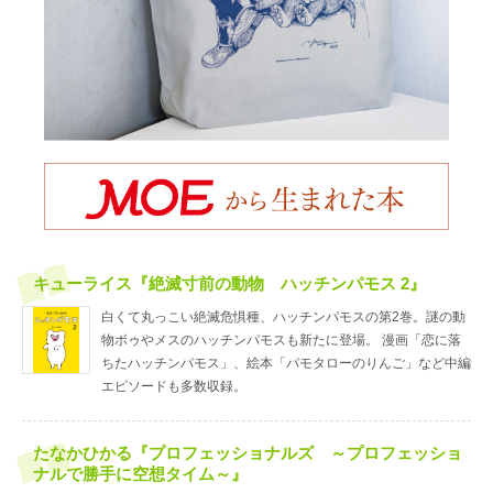
キューライス『絶滅寸前の動物 ハッチンパモス 2』
白くて丸っこい絶滅危惧種、ハッチンパモスの第2巻。謎の動
物ボゥやメスのハッチンパモスも新たに登場。 漫画「恋に落
ちたハッチンパモス」、絵本「パモタローのりんご」など中編
エピソードも多数収録。
たなかひかる『プロフェッショナルズ ～プロフェッショ
ナルで勝手に空想タイム～』