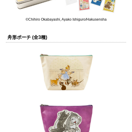
©Chihiro Okabayashi, Ayako Ishiguro/Hakusensha
舟形ポーチ
(全3種)