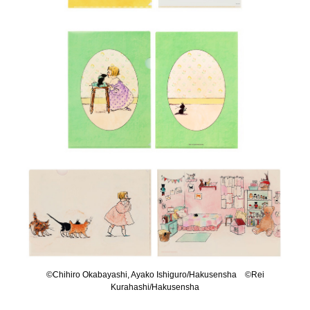
©Chihiro Okabayashi, Ayako Ishiguro/Hakusensha ©Rei
Kurahashi/Hakusensha