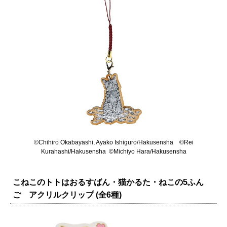
©Chihiro Okabayashi, Ayako Ishiguro/Hakusensha ©Rei
Kurahashi/Hakusensha ©Michiyo Hara/Hakusensha
こねこのトトはおるすばん・猫かるた・ねこの5ふん
ご アクリルクリップ (全6種)