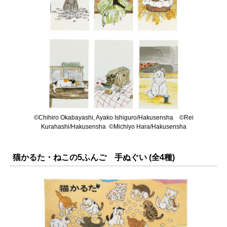
©Chihiro Okabayashi, Ayako Ishiguro/Hakusensha ©Rei
Kurahashi/Hakusensha ©Michiyo Hara/Hakusensha
猫かるた・ねこの5ふんご 手ぬぐい (全4種)