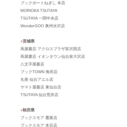
ブックポートねぎし 本店
MORIOKA TSUTAYA
TSUTAYA 一関中央店
WonderGOO 奥州水沢店
●
宮城県
蔦屋書店 アクロスプラザ富沢西店
蔦屋書店 イオンタウン仙台泉大沢店
八文字屋書店
ブックTOWN 角田店
丸善 仙台アエル店
ヤマト屋書店 東仙台店
TSUTAYA 仙台荒井店
●
秋田県
ブックスモア 鷹巣店
ブックスモア 本荘店