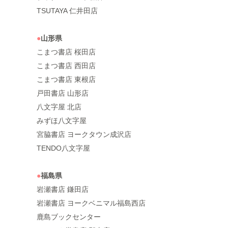
TSUTAYA 仁井田店
●
山形県
こまつ書店 桜田店
こまつ書店 西田店
こまつ書店 東根店
戸田書店 山形店
八文字屋 北店
みずほ八文字屋
宮脇書店 ヨークタウン成沢店
TENDO八文字屋
●
福島県
岩瀬書店 鎌田店
岩瀬書店 ヨークベニマル福島西店
鹿島ブックセンター