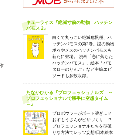
キューライス『絶滅寸前の動物 ハッチン
パモス 2』
白くて丸っこい絶滅危惧種、ハ
ッチンパモスの第2巻。謎の動物
ボゥやメスのハッチンパモスも
新たに登場。 漫画「恋に落ちた
ハッチンパモス」、絵本「パモ
／作
タローのりんご」など中編エピ
ソードも多数収録。
たなかひかる『プロフェッショナルズ ～
プロフェッショナルで勝手に空想タイム
～』
プロボウラーがボート漕ぎ…!?
おすもうさんがピザづくり…!?
プロフェッショナルたちを型破
りな方法でレッツ妄想!日本絵本