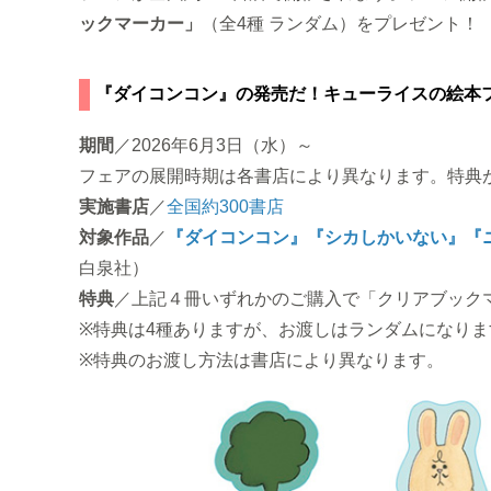
ックマーカー」
（全4種 ランダム）をプレゼント！
『ダイコンコン』の発売だ！キューライスの絵本
期間
／2026年6月3日（水）～
フェアの展開時期は各書店により異なります。特典
実施書店
／
全国約300書店
対象作品
／
『ダイコンコン』
『シカしかいない』
『
白泉社）
特典
／上記４冊いずれかのご購入で「クリアブック
※特典は4種ありますが、お渡しはランダムになりま
※特典のお渡し方法は書店により異なります。