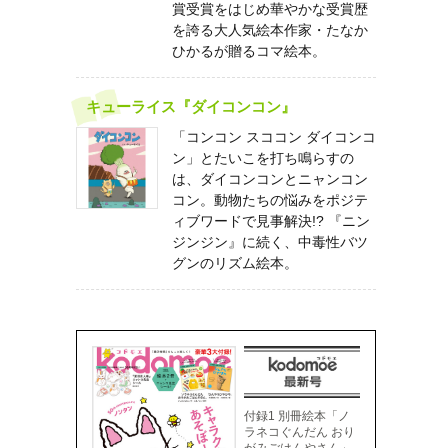
賞受賞をはじめ華やかな受賞歴
を誇る大人気絵本作家・たなか
ひかるが贈るコマ絵本。
キューライス『ダイコンコン』
「コンコン スココン ダイコンコ
ン」とたいこを打ち鳴らすの
は、ダイコンコンとニャンコン
コン。動物たちの悩みをポジテ
ィブワードで見事解決!? 『ニン
ジンジン』に続く、中毒性バツ
グンのリズム絵本。
付録1 別冊絵本「ノ
ラネコぐんだん おり