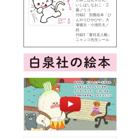
がみごはんやさん」
いしばしなおこ・工
藤ノリコ
付録2 別冊絵本「ひ
んやりひやひや」大
塚健太・小池壮太／
絵
付録3『夏目友人帳』
ニャンコ先生シール