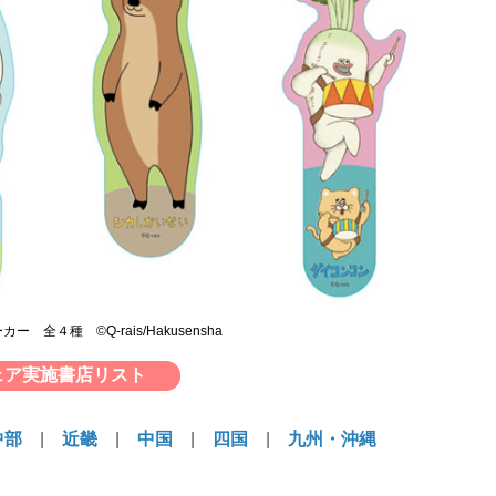
 全４種 ©︎Q-rais/Hakusensha
ェア実施書店リスト
中部
|
近畿
|
中国
|
四国
|
九州・沖縄