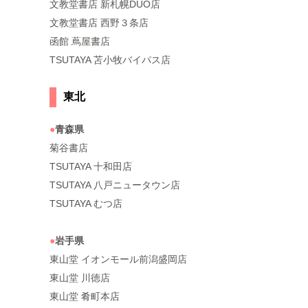
文教堂書店 新札幌DUO店
文教堂書店 西野３条店
函館 蔦屋書店
TSUTAYA 苫小牧バイパス店
東北
●
青森県
菊谷書店
TSUTAYA 十和田店
TSUTAYA 八戸ニュータウン店
TSUTAYA むつ店
●
岩手県
東山堂 イオンモール前潟盛岡店
東山堂 川徳店
東山堂 肴町本店