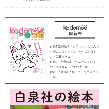
付録1 別冊絵本「ノラネコぐんだん お
りがみごはんやさん」いしばしなお
こ・工藤ノリコ
付録2 別冊絵本「ひんやりひやひ
や」大塚健太・小池壮太／絵
付録3『夏目友人帳』ニャンコ先生シ
ール