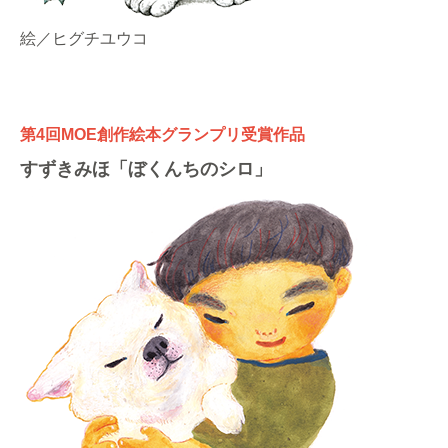
絵／ヒグチユウコ
第4回MOE創作絵本グランプリ受賞作品
すずきみほ「ぼくんちのシロ」