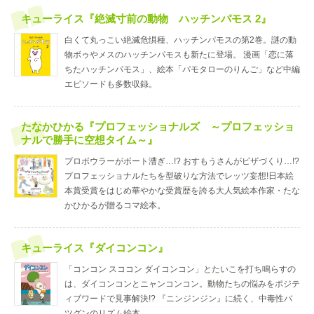
キューライス『絶滅寸前の動物 ハッチンパモス 2』
白くて丸っこい絶滅危惧種、ハッチンパモスの第2巻。謎の動
物ボゥやメスのハッチンパモスも新たに登場。 漫画「恋に落
ちたハッチンパモス」、絵本「パモタローのりんご」など中編
エピソードも多数収録。
たなかひかる『プロフェッショナルズ ～プロフェッショ
ナルで勝手に空想タイム～』
プロボウラーがボート漕ぎ…!? おすもうさんがピザづくり…!?
プロフェッショナルたちを型破りな方法でレッツ妄想!日本絵
本賞受賞をはじめ華やかな受賞歴を誇る大人気絵本作家・たな
かひかるが贈るコマ絵本。
キューライス『ダイコンコン』
「コンコン スココン ダイコンコン」とたいこを打ち鳴らすの
は、ダイコンコンとニャンコンコン。動物たちの悩みをポジテ
ィブワードで見事解決!? 『ニンジンジン』に続く、中毒性バ
ツグンのリズム絵本。