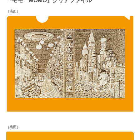
『モモ MOMO』クリアファイル
［表面］
［裏面］