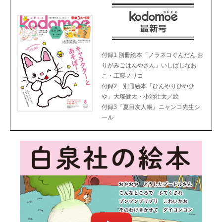
付録1 別冊絵本「ノラネコぐんだん お
りがみごはんやさん」いしばしなお
こ・工藤ノリコ
付録2 別冊絵本「ひんやりひやひ
や」大塚健太・小池壮太／絵
付録3『夏目友人帳』ニャンコ先生シ
ール