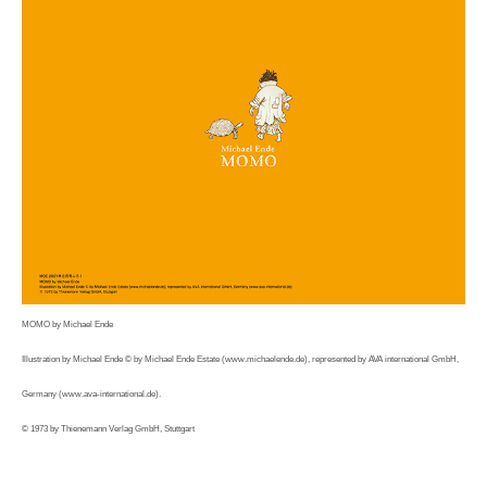
MOMO by Michael Ende
Illustration by Michael Ende © by Michael Ende Estate (www.michaelende.de), represented by AVA international GmbH,
Germany (www.ava-international.de).
© 1973 by Thienemann Verlag GmbH, Stuttgart