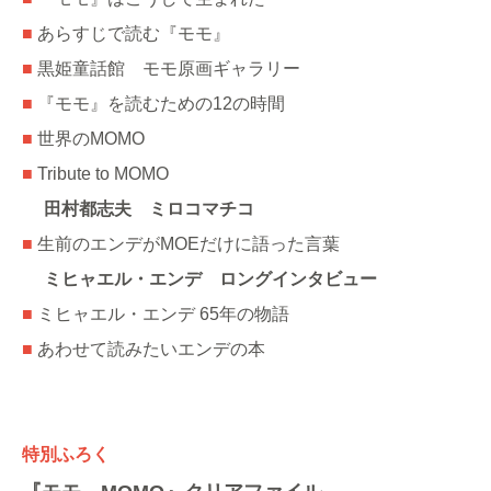
■
あらすじで読む『モモ』
■
黒姫童話館 モモ原画ギャラリー
■
『モモ』を読むための12の時間
■
世界のMOMO
■
Tribute to MOMO
田村都志夫 ミロコマチコ
■
生前のエンデがMOEだけに語った言葉
ミヒャエル・エンデ ロングインタビュー
■
ミヒャエル・エンデ 65年の物語
■
あわせて読みたいエンデの本
特別ふろく