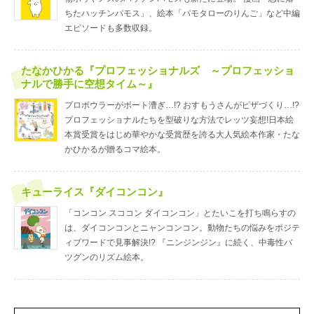
ちたハッチンパモス」、絵本「パモタローのりんご」など中編
エピソードも多数収録。
たなかひかる『プロフェッショナルズ ～プロフェッショ
ナルで勝手に空想タイム～』
プロボウラーがボート漕ぎ…!? おすもうさんがピザづくり…!?
プロフェッショナルたちを型破りな方法でレッツ妄想!日本絵
本賞受賞をはじめ華やかな受賞歴を誇る大人気絵本作家・たな
かひかるが贈るコマ絵本。
キューライス『ダイコンコン』
「コンコン スココン ダイコンコン」とたいこを打ち鳴らすの
は、ダイコンコンとニャンコンコン。動物たちの悩みをポジテ
ィブワードで見事解決!? 『ニンジンジン』に続く、中毒性バ
ツグンのリズム絵本。