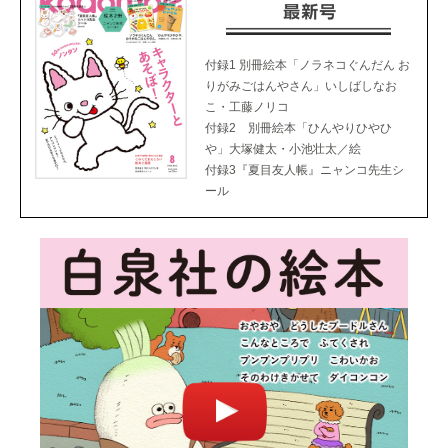
付録1 別冊絵本「ノラネコぐんだん お
りがみごはんやさん」いしばしなお
こ・工藤ノリコ
付録2 別冊絵本「ひんやりひやひ
や」大塚健太・小池壮太／絵
付録3『夏目友人帳』ニャンコ先生シ
ール