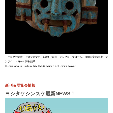
トラロク神の壺 アステカ文明、1440～69年 テンプロ・マヨール、埋納石室56出土 テ
ンプロ・マヨール博物館蔵
©Secretaría de Cultura-INAH-MEX. Museo del Templo Mayor
新刊＆展覧会情報
ヨシタケシンスケ最新NEWS！