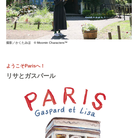
撮影／かくたみほ ©︎ Moomin Characters™️
ようこそParisへ！
リサとガスパール