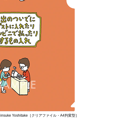
suke Yoshitake［クリアファイル・A4判変型］