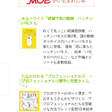
キューライス『絶滅寸前の動物 ハッチン
パモス 2』
白くて丸っこい絶滅危惧種、ハ
ッチンパモスの第2巻。謎の動物
ボゥやメスのハッチンパモスも
新たに登場。 漫画「恋に落ちた
ハッチンパモス」、絵本「パモ
タローのりんご」など中編エピ
ソードも多数収録。
たなかひかる『プロフェッショナルズ ～
プロフェッショナルで勝手に空想タイム
～』
プロボウラーがボート漕ぎ…!?
おすもうさんがピザづくり…!?
プロフェッショナルたちを型破
りな方法でレッツ妄想!日本絵本