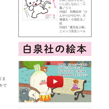
がみごはんやさん」
いしばしなおこ・工
藤ノリコ
付録2 別冊絵本「ひ
んやりひやひや」大
塚健太・小池壮太／
絵
付録3『夏目友人帳』
ニャンコ先生シール
りま
キで