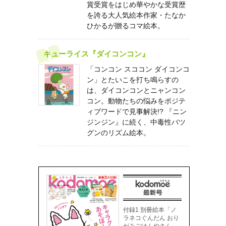
賞受賞をはじめ華やかな受賞歴
を誇る大人気絵本作家・たなか
ひかるが贈るコマ絵本。
キューライス『ダイコンコン』
「コンコン スココン ダイコンコ
ン」とたいこを打ち鳴らすの
は、ダイコンコンとニャンコン
コン。動物たちの悩みをポジテ
ィブワードで見事解決!? 『ニン
ジンジン』に続く、中毒性バツ
グンのリズム絵本。
付録1 別冊絵本「ノ
ラネコぐんだん おり