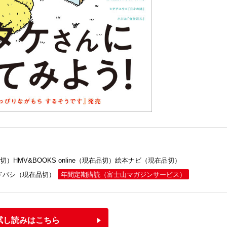
品切）
HMV&BOOKS online（現在品切）
絵本ナビ（現在品切）
ドバシ（現在品切）
年間定期購読
（富士山マガジンサービス）
試し読みはこちら