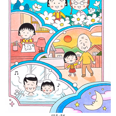
©︎S.P・B.K