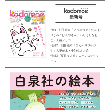
付録1 別冊絵本「ノラネコぐんだん お
りがみごはんやさん」いしばしなお
こ・工藤ノリコ
付録2 別冊絵本「ひんやりひやひ
や」大塚健太・小池壮太／絵
付録3『夏目友人帳』ニャンコ先生シ
ール