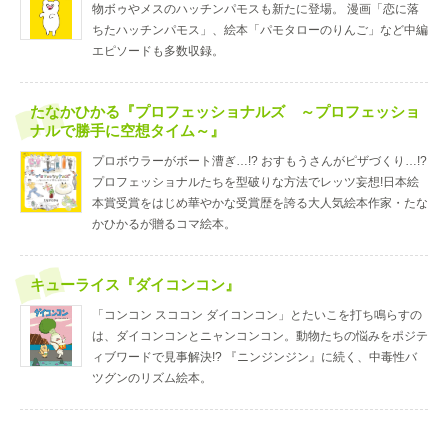
物ボゥやメスのハッチンパモスも新たに登場。 漫画「恋に落
ちたハッチンパモス」、絵本「パモタローのりんご」など中編
エピソードも多数収録。
たなかひかる『プロフェッショナルズ ～プロフェッショ
ナルで勝手に空想タイム～』
プロボウラーがボート漕ぎ…!? おすもうさんがピザづくり…!?
プロフェッショナルたちを型破りな方法でレッツ妄想!日本絵
本賞受賞をはじめ華やかな受賞歴を誇る大人気絵本作家・たな
かひかるが贈るコマ絵本。
キューライス『ダイコンコン』
「コンコン スココン ダイコンコン」とたいこを打ち鳴らすの
は、ダイコンコンとニャンコンコン。動物たちの悩みをポジテ
ィブワードで見事解決!? 『ニンジンジン』に続く、中毒性バ
ツグンのリズム絵本。