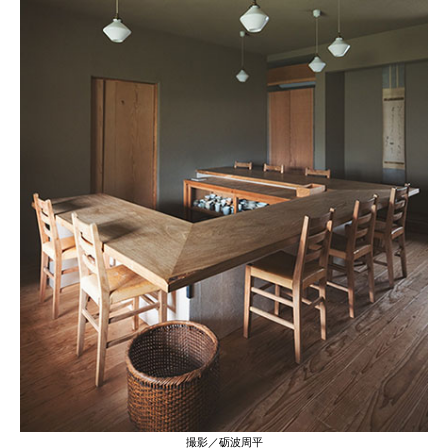
撮影／砺波周平