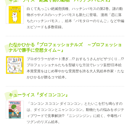
白くて丸っこい絶滅危惧種、ハッチンパモスの第2巻。謎の動
物ボゥやメスのハッチンパモスも新たに登場。 漫画「恋に落
ちたハッチンパモス」、絵本「パモタローのりんご」など中編
エピソードも多数収録。
たなかひかる『プロフェッショナルズ ～プロフェッショ
ナルで勝手に空想タイム～』
プロボウラーがボート漕ぎ…!? おすもうさんがピザづくり…!?
プロフェッショナルたちを型破りな方法でレッツ妄想!日本絵
本賞受賞をはじめ華やかな受賞歴を誇る大人気絵本作家・たな
かひかるが贈るコマ絵本。
キューライス『ダイコンコン』
「コンコン スココン ダイコンコン」とたいこを打ち鳴らすの
は、ダイコンコンとニャンコンコン。動物たちの悩みをポジテ
ィブワードで見事解決!? 『ニンジンジン』に続く、中毒性バ
ツグンのリズム絵本。