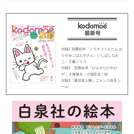
付録1 別冊絵本「ノラネコぐんだん お
りがみごはんやさん」いしばしなお
こ・工藤ノリコ
付録2 別冊絵本「ひんやりひやひ
や」大塚健太・小池壮太／絵
付録3『夏目友人帳』ニャンコ先生シ
ール