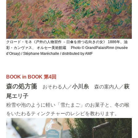
クロード・モネ《戸外の人物習作 －日傘を持つ右向きの女》 1886年、油
彩・カンヴァス、 オルセー美術館蔵 Photo © GrandPalaisRmn (musée
d’Orsay) / Stéphane Maréchalle / distributed by AMF
BOOK in BOOK 第4回
森の処方箋
小川糸
萩
おそわる人／
森の案内人／
尾エリ子
粉雪や泡のように軽い「雪たまご」のお菓子と、冬の喉
をいたわるティンクチャーのレシピを教わります。