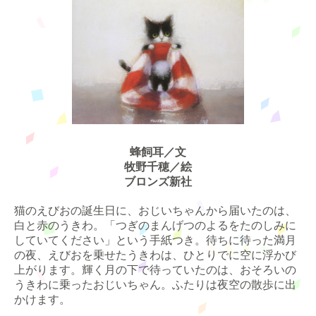
蜂飼耳／文
牧野千穂／絵
ブロンズ新社
猫のえびおの誕生日に、おじいちゃんから届いたのは、
白と赤のうきわ。「つぎのまんげつのよるをたのしみに
していてください」という手紙つき。待ちに待った満月
の夜、えびおを乗せたうきわは、ひとりでに空に浮かび
上がります。輝く月の下で待っていたのは、おそろいの
うきわに乗ったおじいちゃん。ふたりは夜空の散歩に出
かけます。