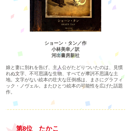
ショーン・タン／作
小林美幸／訳
河出書房新社
娘と妻に別れを告げ、主人公がたどりついたのは、見慣
れぬ文字、不可思議な生物、すべてが摩訶不思議な土
地。文字がない絵本の壮大な圧倒感は、まさにグラフィ
ック・ノヴェル。またひとつ絵本の可能性を広げた話題
作。
第8位 たかこ