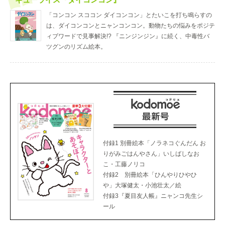
「コンコン スココン ダイコンコン」とたいこを打ち鳴らすの
は、ダイコンコンとニャンコンコン。動物たちの悩みをポジテ
ィブワードで見事解決!? 『ニンジンジン』に続く、中毒性バ
ツグンのリズム絵本。
付録1 別冊絵本「ノラネコぐんだん お
りがみごはんやさん」いしばしなお
こ・工藤ノリコ
付録2 別冊絵本「ひんやりひやひ
や」大塚健太・小池壮太／絵
付録3『夏目友人帳』ニャンコ先生シ
ール