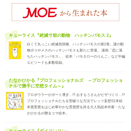
キューライス『絶滅寸前の動物 ハッチンパモス 2』
白くて丸っこい絶滅危惧種、ハッチンパモスの第2巻。謎の動
物ボゥやメスのハッチンパモスも新たに登場。 漫画「恋に落
ちたハッチンパモス」、絵本「パモタローのりんご」など中編
エピソードも多数収録。
たなかひかる『プロフェッショナルズ ～プロフェッショ
ナルで勝手に空想タイム～』
プロボウラーがボート漕ぎ…!? おすもうさんがピザづくり…!?
プロフェッショナルたちを型破りな方法でレッツ妄想!日本絵
本賞受賞をはじめ華やかな受賞歴を誇る大人気絵本作家・たな
かひかるが贈るコマ絵本。
キューライス『ダイコンコン』