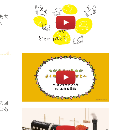
あ大
り
の回
ごあ