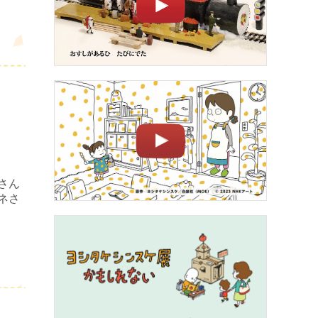
さん
ネさ