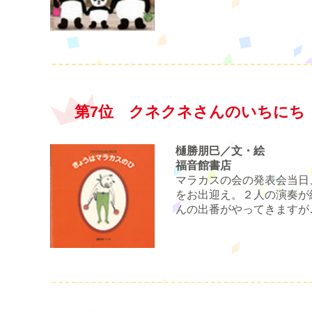
第7位 クネクネさんのいちにち
樋勝朋巳／文・絵
福音館書店
マラカスの会の発表会当日
をお出迎え。２人の演奏が
んの出番がやってきますが