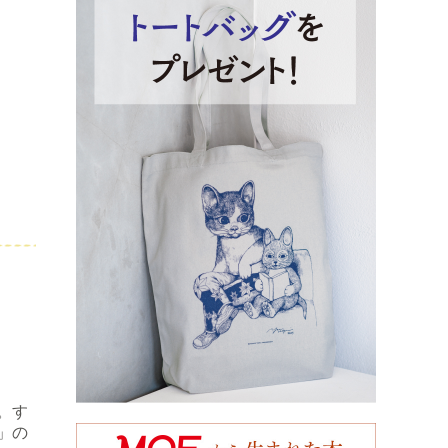
。す
」の