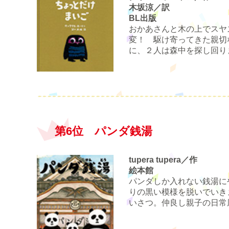
木坂涼／訳
BL出版
おかあさんと木の上でスヤ
変！ 駆け寄ってきた親切
に、２人は森中を探し回り
第6位 パンダ銭湯
tupera tupera／作
絵本館
パンダしか入れない銭湯に
りの黒い模様を脱いでいき
いさつ。仲良し親子の日常