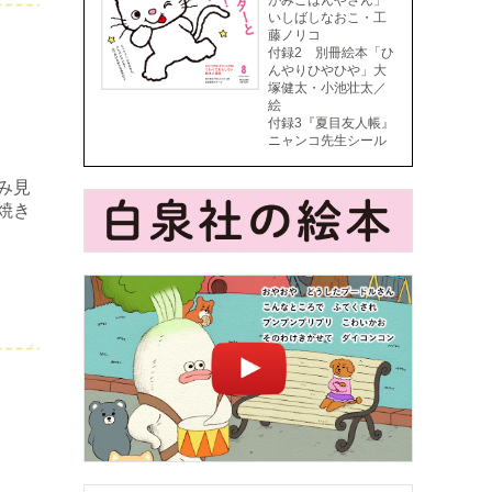
がみごはんやさん」
いしばしなおこ・工
藤ノリコ
付録2 別冊絵本「ひ
んやりひやひや」大
塚健太・小池壮太／
絵
付録3『夏目友人帳』
ニャンコ先生シール
み見
焼き