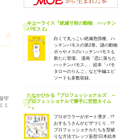
キューライス『絶滅寸前の動物 ハッチン
パモス 2』
白くて丸っこい絶滅危惧種、ハ
ッチンパモスの第2巻。謎の動物
ボゥやメスのハッチンパモスも
新たに登場。 漫画「恋に落ちた
ハッチンパモス」、絵本「パモ
タローのりんご」など中編エピ
ソードも多数収録。
たなかひかる『プロフェッショナルズ ～
留守
プロフェッショナルで勝手に空想タイム
ミミ
～』
プロボウラーがボート漕ぎ…!?
おすもうさんがピザづくり…!?
プロフェッショナルたちを型破
りな方法でレッツ妄想!日本絵本