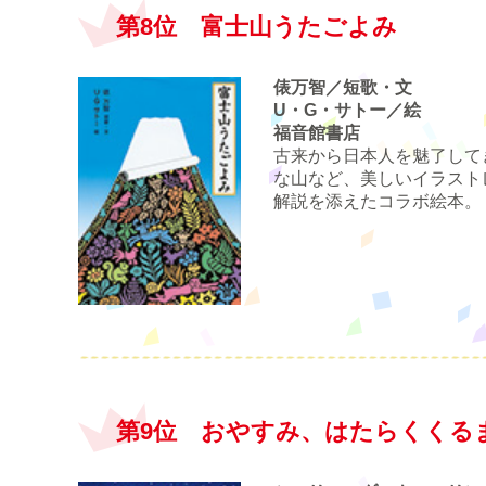
第8位 富士山うたごよみ
俵万智／短歌・文
U・G・サトー／絵
福音館書店
古来から日本人を魅了して
な山など、美しいイラスト
解説を添えたコラボ絵本。
第9位 おやすみ、はたらくくる