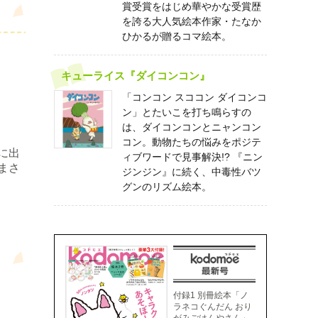
賞受賞をはじめ華やかな受賞歴
を誇る大人気絵本作家・たなか
ひかるが贈るコマ絵本。
キューライス『ダイコンコン』
「コンコン スココン ダイコンコ
ン」とたいこを打ち鳴らすの
は、ダイコンコンとニャンコン
コン。動物たちの悩みをポジテ
に出
ィブワードで見事解決!? 『ニン
まさ
ジンジン』に続く、中毒性バツ
グンのリズム絵本。
付録1 別冊絵本「ノ
ラネコぐんだん おり