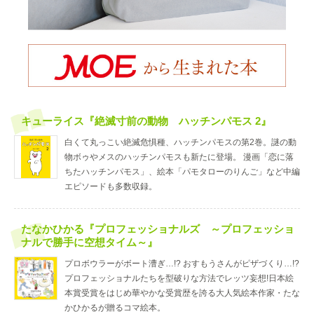
キューライス『絶滅寸前の動物 ハッチンパモス 2』
白くて丸っこい絶滅危惧種、ハッチンパモスの第2巻。謎の動
物ボゥやメスのハッチンパモスも新たに登場。 漫画「恋に落
ちたハッチンパモス」、絵本「パモタローのりんご」など中編
エピソードも多数収録。
たなかひかる『プロフェッショナルズ ～プロフェッショ
ナルで勝手に空想タイム～』
プロボウラーがボート漕ぎ…!? おすもうさんがピザづくり…!?
プロフェッショナルたちを型破りな方法でレッツ妄想!日本絵
本賞受賞をはじめ華やかな受賞歴を誇る大人気絵本作家・たな
かひかるが贈るコマ絵本。