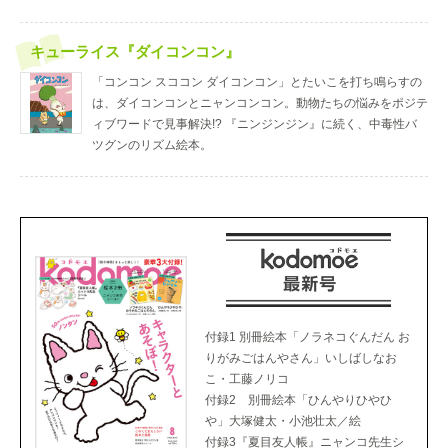
キューライス『ダイコンコン』
「コンコン スココン ダイコンコン」とたいこを打ち鳴らすの
は、ダイコンコンとニャンコンコン。動物たちの悩みをポジテ
ィブワードで見事解決!? 『ニンジンジン』に続く、中毒性バ
ツグンのリズム絵本。
付録1 別冊絵本「ノラネコぐんだん お
りがみごはんやさん」いしばしなお
こ・工藤ノリコ
付録2 別冊絵本「ひんやりひやひ
や」大塚健太・小池壮太／絵
付録3『夏目友人帳』ニャンコ先生シ