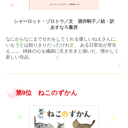
シャーロット・ゾロトウ／文 酒井駒子／絵・訳
あすなろ書房
なにからなにまでせわをしてくれる優しいねえさんに、
いもうとは頼りきりだったけれど、 ある日変化が芽生
え......。 姉妹の心を繊細に生き生きと描いた、懐かしく
新しい佳品。
第9位 ねこのずかん