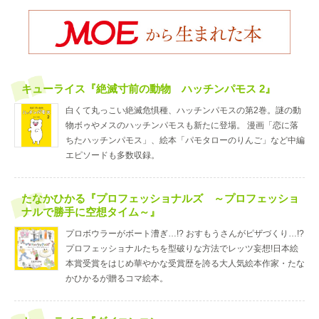
キューライス『絶滅寸前の動物 ハッチンパモス 2』
白くて丸っこい絶滅危惧種、ハッチンパモスの第2巻。謎の動
物ボゥやメスのハッチンパモスも新たに登場。 漫画「恋に落
ちたハッチンパモス」、絵本「パモタローのりんご」など中編
エピソードも多数収録。
たなかひかる『プロフェッショナルズ ～プロフェッショ
ナルで勝手に空想タイム～』
プロボウラーがボート漕ぎ…!? おすもうさんがピザづくり…!?
プロフェッショナルたちを型破りな方法でレッツ妄想!日本絵
本賞受賞をはじめ華やかな受賞歴を誇る大人気絵本作家・たな
かひかるが贈るコマ絵本。