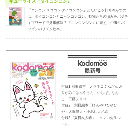
キューライス『ダイコンコン』
「コンコン スココン ダイコンコン」とたいこを打ち鳴らすの
は、ダイコンコンとニャンコンコン。動物たちの悩みをポジテ
ィブワードで見事解決!? 『ニンジンジン』に続く、中毒性バ
ツグンのリズム絵本。
付録1 別冊絵本「ノラネコぐんだん お
りがみごはんやさん」いしばしなお
こ・工藤ノリコ
付録2 別冊絵本「ひんやりひやひ
や」大塚健太・小池壮太／絵
付録3『夏目友人帳』ニャンコ先生シ
ール