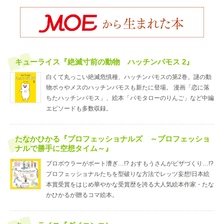
キューライス『絶滅寸前の動物 ハッチンパモス 2』
白くて丸っこい絶滅危惧種、ハッチンパモスの第2巻。謎の動
物ボゥやメスのハッチンパモスも新たに登場。 漫画「恋に落
ちたハッチンパモス」、絵本「パモタローのりんご」など中編
エピソードも多数収録。
たなかひかる『プロフェッショナルズ ～プロフェッショ
ナルで勝手に空想タイム～』
プロボウラーがボート漕ぎ…!? おすもうさんがピザづくり…!?
プロフェッショナルたちを型破りな方法でレッツ妄想!日本絵
本賞受賞をはじめ華やかな受賞歴を誇る大人気絵本作家・たな
かひかるが贈るコマ絵本。