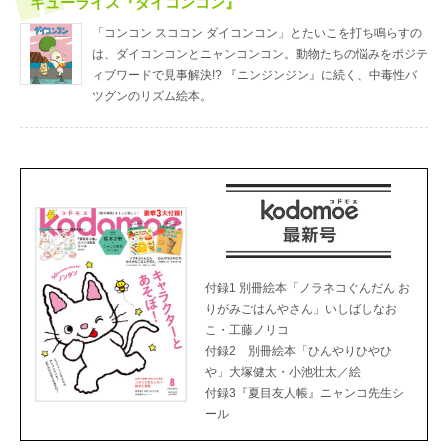
キューライス『ダイコンコン』
「コンコン スココン ダイコンコン」とたいこを打ち鳴らすの
は、ダイコンコンとニャンコンコン。動物たちの悩みをポジテ
ィブワードで見事解決!? 『ニンジンジン』に続く、中毒性バ
ツグンのリズム絵本。
付録1 別冊絵本「ノラネコぐんだん お
りがみごはんやさん」いしばしなお
こ・工藤ノリコ
付録2 別冊絵本「ひんやりひやひ
や」大塚健太・小池壮太／絵
付録3『夏目友人帳』ニャンコ先生シ
ール