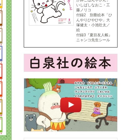
がみごはんやさん」
いしばしなおこ・工
藤ノリコ
付録2 別冊絵本「ひ
んやりひやひや」大
塚健太・小池壮太／
絵
付録3『夏目友人帳』
ニャンコ先生シール