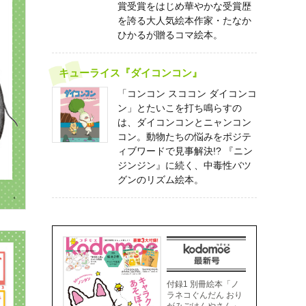
賞受賞をはじめ華やかな受賞歴
を誇る大人気絵本作家・たなか
ひかるが贈るコマ絵本。
キューライス『ダイコンコン』
「コンコン スココン ダイコンコ
ン」とたいこを打ち鳴らすの
は、ダイコンコンとニャンコン
コン。動物たちの悩みをポジテ
ィブワードで見事解決!? 『ニン
ジンジン』に続く、中毒性バツ
グンのリズム絵本。
付録1 別冊絵本「ノ
ラネコぐんだん おり