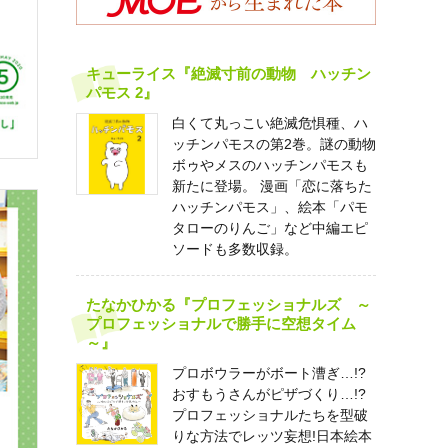
キューライス『絶滅寸前の動物 ハッチン
パモス 2』
白くて丸っこい絶滅危惧種、ハ
ッチンパモスの第2巻。謎の動物
ボゥやメスのハッチンパモスも
新たに登場。 漫画「恋に落ちた
ハッチンパモス」、絵本「パモ
タローのりんご」など中編エピ
ソードも多数収録。
たなかひかる『プロフェッショナルズ ～
プロフェッショナルで勝手に空想タイム
～』
プロボウラーがボート漕ぎ…!?
おすもうさんがピザづくり…!?
プロフェッショナルたちを型破
りな方法でレッツ妄想!日本絵本