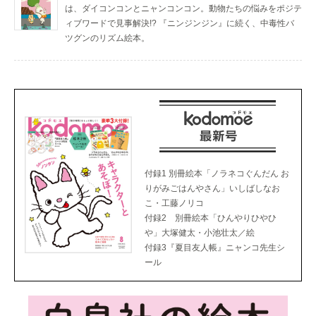
は、ダイコンコンとニャンコンコン。動物たちの悩みをポジテ
ィブワードで見事解決!? 『ニンジンジン』に続く、中毒性バ
ツグンのリズム絵本。
付録1 別冊絵本「ノラネコぐんだん お
りがみごはんやさん」いしばしなお
こ・工藤ノリコ
付録2 別冊絵本「ひんやりひやひ
や」大塚健太・小池壮太／絵
付録3『夏目友人帳』ニャンコ先生シ
ール