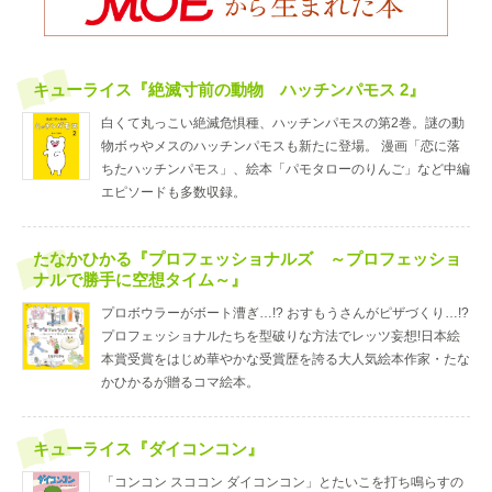
キューライス『絶滅寸前の動物 ハッチンパモス 2』
白くて丸っこい絶滅危惧種、ハッチンパモスの第2巻。謎の動
物ボゥやメスのハッチンパモスも新たに登場。 漫画「恋に落
ちたハッチンパモス」、絵本「パモタローのりんご」など中編
エピソードも多数収録。
たなかひかる『プロフェッショナルズ ～プロフェッショ
ナルで勝手に空想タイム～』
プロボウラーがボート漕ぎ…!? おすもうさんがピザづくり…!?
プロフェッショナルたちを型破りな方法でレッツ妄想!日本絵
本賞受賞をはじめ華やかな受賞歴を誇る大人気絵本作家・たな
かひかるが贈るコマ絵本。
キューライス『ダイコンコン』
「コンコン スココン ダイコンコン」とたいこを打ち鳴らすの