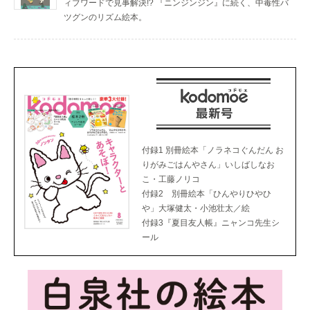
ィブワードで見事解決!? 『ニンジンジン』に続く、中毒性バ
ツグンのリズム絵本。
付録1 別冊絵本「ノラネコぐんだん お
りがみごはんやさん」いしばしなお
こ・工藤ノリコ
付録2 別冊絵本「ひんやりひやひ
や」大塚健太・小池壮太／絵
付録3『夏目友人帳』ニャンコ先生シ
ール