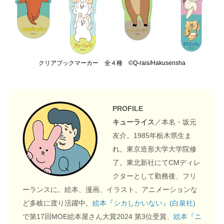
クリアブックマーカー 全４種 ©︎Q-rais/Hakusensha
PROFILE
キューライス
／本名・坂元
友介。1985年栃木県生ま
れ。東京造形大学大学院修
了。東北新社にてCMディレ
クターとして勤務後、フリ
ーランスに。絵本、漫画、イラスト、アニメーションな
ど多岐に渡り活躍中。
絵本『シカしかいない』
(
白泉社
)
で第17回MOE絵本屋さん大賞2024 第3位受賞、
絵本『ニ