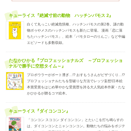
キューライス『絶滅寸前の動物 ハッチンパモス 2』
白くて丸っこい絶滅危惧種、ハッチンパモスの第2巻。謎の動
物ボゥやメスのハッチンパモスも新たに登場。 漫画「恋に落
ちたハッチンパモス」、絵本「パモタローのりんご」など中編
エピソードも多数収録。
たなかひかる『プロフェッショナルズ ～プロフェッショ
ナルで勝手に空想タイム～』
プロボウラーがボート漕ぎ…!? おすもうさんがピザづくり…!?
プロフェッショナルたちを型破りな方法でレッツ妄想!日本絵
本賞受賞をはじめ華やかな受賞歴を誇る大人気絵本作家・たな
かひかるが贈るコマ絵本。
キューライス『ダイコンコン』
「コンコン スココン ダイコンコン」とたいこを打ち鳴らすの
は、ダイコンコンとニャンコンコン。動物たちの悩みをポジテ