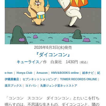
2026年6月3日(水)発売
『ダイコンコン』
キューライス
／作 白泉社 1430円
（税込）
e-hon
｜
Honya Club
｜
Amazon
｜
HMV&BOOKS online
｜
絵本ナビ
｜
紀
伊國屋書店
｜
セブンネットショッピング
｜
TOWER RECORDS ONLINE
｜
楽天ブックス
｜
ヨドバシ
｜
丸善ジュンク堂ネットストア
「コンコン スココン ダイコンコン」とたいこを打ち
鳴らすのは、不思議な生きもの、ダイコンコンと、隣の