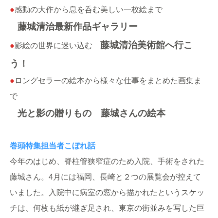
●
感動の大作から息を呑む美しい一枚絵まで
藤城清治最新作品ギャラリー
藤城清治美術館へ行こ
●
影絵の世界に迷い込む
う！
●
ロングセラーの絵本から様々な仕事をまとめた画集ま
で
光と影の贈りもの 藤城さんの絵本
巻頭特集担当者こぼれ話
今年のはじめ、脊柱管狭窄症のため入院、手術をされた
藤城さん。4月には福岡、長崎と２つの展覧会が控えて
いました。入院中に病室の窓から描かれたというスケッ
チは、何枚も紙が継ぎ足され、東京の街並みを写した巨