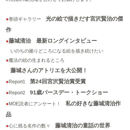
光の絵で描きだす宮沢賢治の傑
●
巻頭ギャラリー
作
藤城清治 最新ロングインタビュー
●
いのちの拠りどころになる絵を描き続けたい
●
魔法の絵の生まれるところ
藤城さんのアトリエを大公開！
第24回宮沢賢治賞受賞
●
Report1
91歳バースデー・トークショー
●
Report2
私の好きな藤城清治作
●
MOE読者にアンケート！
品
藤城清治の童話の世界
●
心に残る名作の数々