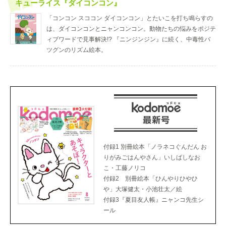
キューライス『ダイコンコン』
「コンコン スココン ダイコンコン」とたいこを打ち鳴らすの
は、ダイコンコンとニャンコンコン。動物たちの悩みをポジテ
ィブワードで見事解決!? 『ニンジンジン』に続く、中毒性バ
ツグンのリズム絵本。
付録1 別冊絵本「ノラネコぐんだん お
りがみごはんやさん」いしばしなお
こ・工藤ノリコ
付録2 別冊絵本「ひんやりひやひ
や」大塚健太・小池壮太／絵
付録3『夏目友人帳』ニャンコ先生シ
ール