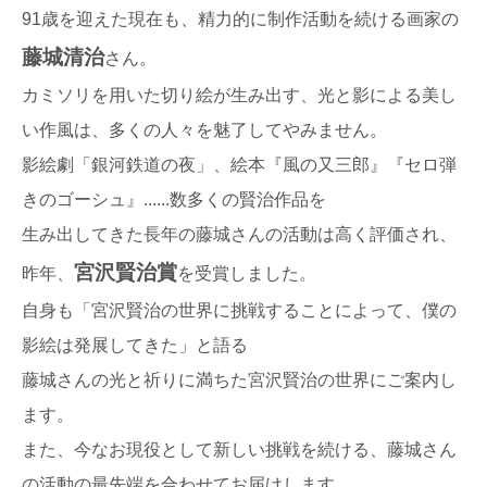
91歳を迎えた現在も、精力的に制作活動を続ける画家の
藤城清治
さん。
カミソリを用いた切り絵が生み出す、光と影による美し
い作風は、多くの人々を魅了してやみません。
影絵劇「銀河鉄道の夜」、絵本『風の又三郎』『セロ弾
きのゴーシュ』......数多くの賢治作品を
生み出してきた長年の藤城さんの活動は高く評価され、
宮沢賢治賞
昨年、
を受賞しました。
自身も「宮沢賢治の世界に挑戦することによって、僕の
影絵は発展してきた」と語る
藤城さんの光と祈りに満ちた宮沢賢治の世界にご案内し
ます。
また、今なお現役として新しい挑戦を続ける、藤城さん
の活動の最先端を合わせてお届けします。