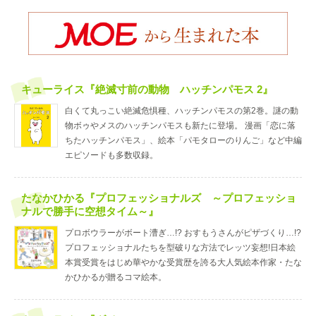
キューライス『絶滅寸前の動物 ハッチンパモス 2』
白くて丸っこい絶滅危惧種、ハッチンパモスの第2巻。謎の動
物ボゥやメスのハッチンパモスも新たに登場。 漫画「恋に落
ちたハッチンパモス」、絵本「パモタローのりんご」など中編
エピソードも多数収録。
たなかひかる『プロフェッショナルズ ～プロフェッショ
ナルで勝手に空想タイム～』
プロボウラーがボート漕ぎ…!? おすもうさんがピザづくり…!?
プロフェッショナルたちを型破りな方法でレッツ妄想!日本絵
本賞受賞をはじめ華やかな受賞歴を誇る大人気絵本作家・たな
かひかるが贈るコマ絵本。