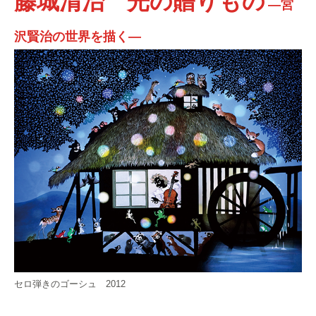
藤城清治 光の贈りもの
―宮
沢賢治の世界を描く―
セロ弾きのゴーシュ 2012