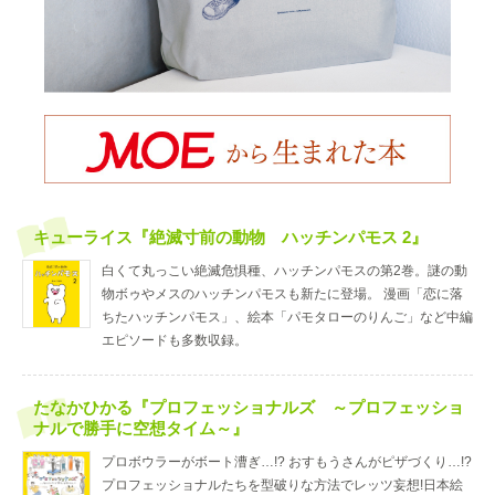
キューライス『絶滅寸前の動物 ハッチンパモス 2』
白くて丸っこい絶滅危惧種、ハッチンパモスの第2巻。謎の動
物ボゥやメスのハッチンパモスも新たに登場。 漫画「恋に落
ちたハッチンパモス」、絵本「パモタローのりんご」など中編
エピソードも多数収録。
たなかひかる『プロフェッショナルズ ～プロフェッショ
ナルで勝手に空想タイム～』
プロボウラーがボート漕ぎ…!? おすもうさんがピザづくり…!?
プロフェッショナルたちを型破りな方法でレッツ妄想!日本絵