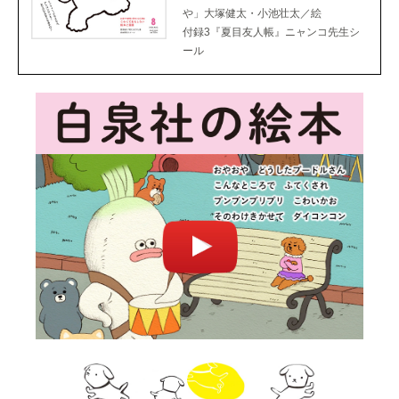
や」大塚健太・小池壮太／絵
付録3『夏目友人帳』ニャンコ先生シ
ール