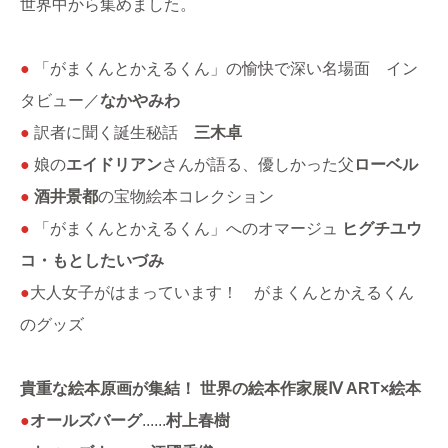
世界中から集めました。
●
「がまくんとかえるくん」の愉快で深い名場面 イン
タビュー／
なかやみわ
●
訳者に聞く誕生秘話
三木卓
●
娘の
エイドリアン
さんが語る、優しかった父
ローベル
●
酒井景都
の宝物絵本コレクション
●
「がまくんとかえるくん」へのオマージュ
ヒグチユウ
コ・もとしたいづみ
●
大人女子がはまっています！ がまくんとかえるくん
のグッズ
貴重な絵本原画が集結！ 世界の絵本作家展Ⅳ ART×絵本
●
オールズバーグ
......
村上春樹