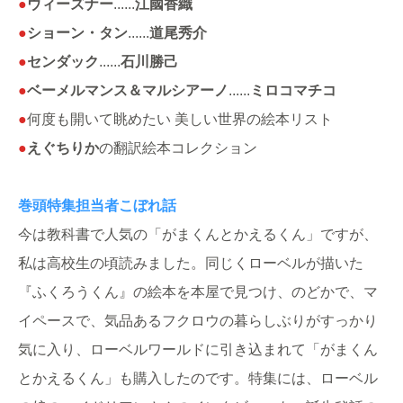
●
ウィーズナー
......
江國香織
●
ショーン・タン
......
道尾秀介
●
センダック
......
石川勝己
●
ベーメルマンス＆マルシアーノ
......
ミロコマチコ
●
何度も開いて眺めたい 美しい世界の絵本リスト
●
えぐちりか
の翻訳絵本コレクション
巻頭特集担当者こぼれ話
今は教科書で人気の「がまくんとかえるくん」ですが、
私は高校生の頃読みました。同じくローベルが描いた
『ふくろうくん』の絵本を本屋で見つけ、のどかで、マ
イペースで、気品あるフクロウの暮らしぶりがすっかり
気に入り、ローベルワールドに引き込まれて「がまくん
とかえるくん」も購入したのです。特集には、ローベル