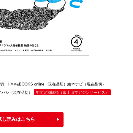
品切）
HMV&BOOKS online（現在品切）
絵本ナビ（現在品切）
ドバシ（現在品切）
年間定期購読
（富士山マガジンサービス）
試し読みはこちら