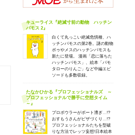
キューライス『絶滅寸前の動物 ハッチン
パモス 2』
白くて丸っこい絶滅危惧種、ハ
ッチンパモスの第2巻。謎の動物
ボゥやメスのハッチンパモスも
新たに登場。 漫画「恋に落ちた
ハッチンパモス」、絵本「パモ
タローのりんご」など中編エピ
ソードも多数収録。
たなかひかる『プロフェッショナルズ ～
プロフェッショナルで勝手に空想タイム
～』
プロボウラーがボート漕ぎ…!?
おすもうさんがピザづくり…!?
プロフェッショナルたちを型破
りな方法でレッツ妄想!日本絵本