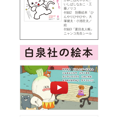
がみごはんやさん」
いしばしなおこ・工
藤ノリコ
付録2 別冊絵本「ひ
んやりひやひや」大
塚健太・小池壮太／
絵
付録3『夏目友人帳』
ニャンコ先生シール