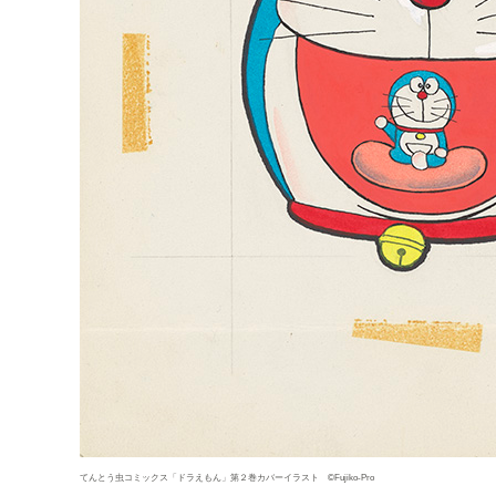
てんとう虫コミックス「ドラえもん」第２巻カバーイラスト ©Fujiko-Pro