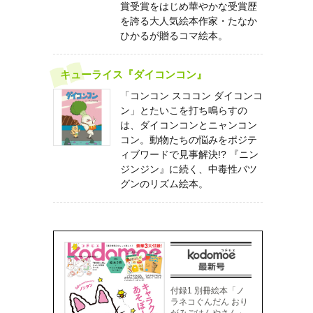
賞受賞をはじめ華やかな受賞歴
を誇る大人気絵本作家・たなか
ひかるが贈るコマ絵本。
キューライス『ダイコンコン』
「コンコン スココン ダイコンコ
ン」とたいこを打ち鳴らすの
は、ダイコンコンとニャンコン
コン。動物たちの悩みをポジテ
ィブワードで見事解決!? 『ニン
ジンジン』に続く、中毒性バツ
グンのリズム絵本。
付録1 別冊絵本「ノ
ラネコぐんだん おり