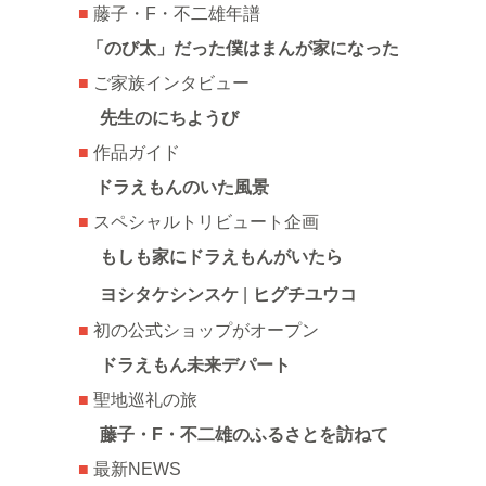
■
藤子・F・不二雄年譜
「のび太」だった僕はまんが家になった
■
ご家族インタビュー
先生のにちようび
■
作品ガイド
ドラえもんのいた風景
■
スペシャルトリビュート企画
もしも家にドラえもんがいたら
ヨシタケシンスケ
|
ヒグチユウコ
■
初の公式ショップがオープン
ドラえもん未来デパート
■
聖地巡礼の旅
藤子・F・不二雄のふるさとを訪ねて
■
最新NEWS