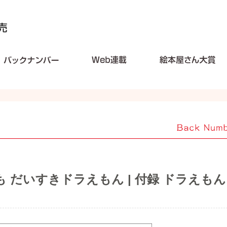
も だいすきドラえもん | 付録 ドラえもん
］