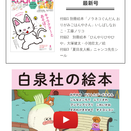
付録1 別冊絵本「ノラネコぐんだん お
りがみごはんやさん」いしばしなお
こ・工藤ノリコ
付録2 別冊絵本「ひんやりひやひ
や」大塚健太・小池壮太／絵
付録3『夏目友人帳』ニャンコ先生シ
ール