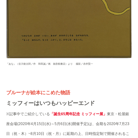
『あな』（谷川俊太郎／作 和田誠／画 福音館書店）より 撮影／赤井賢一
ブルーナが絵本にこめた物語
ミッフィーはいつもハッピーエンド
※記事中でご紹介している
「誕生65周年記念 ミッフィー展」
東京・松屋銀
座会場(2020年4月15日(水)～5月6日(水)開催予定)は、会期を2020年7月23
日（祝・木）~8月10日（祝・月）に延期の上、日時指定制で開催されるこ