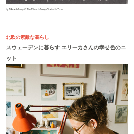
by
Edward Gorey © The Edward Gorey Charitable Trust
北欧の素敵な暮らし
スウェーデンに暮らす エリーカさんの幸せ色のニ
ット