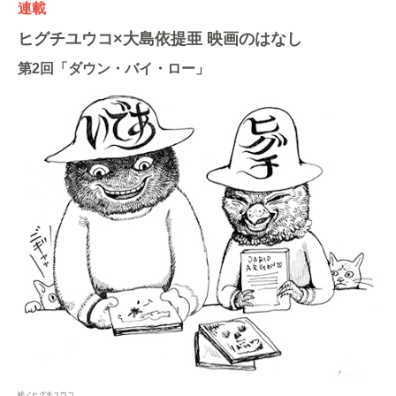
連載
ヒグチユウコ×大島依提亜 映画のはなし
第2回「ダウン・バイ・ロー」
絵／ヒグチユウコ