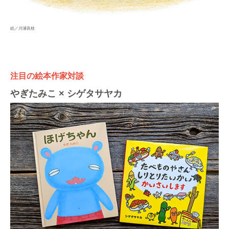
絵／川浦良枝
注目の絵本作家対談
やぎたみこ × シゲタサヤカ