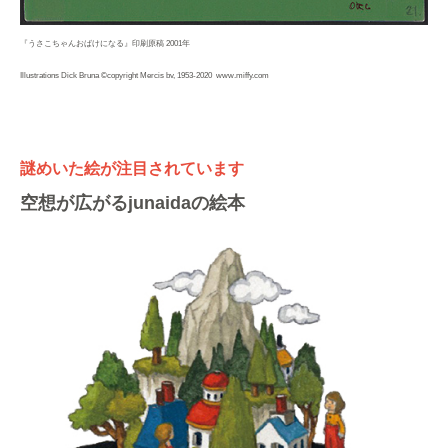
『うさこちゃんおばけになる』印刷原稿 2001年
Illustrations Dick Bruna ©copyright Mercis bv, 1953-2020 www.miffy.com
謎めいた絵が注目されています
空想が広がるjunaidaの絵本