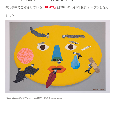
※記事中でご紹介している
「PLAY!」
は2020年6月10日(水)オープンとなり
ました。
「tupera tupera のかおてん.」「床田愉男」原画 © tupera tupera