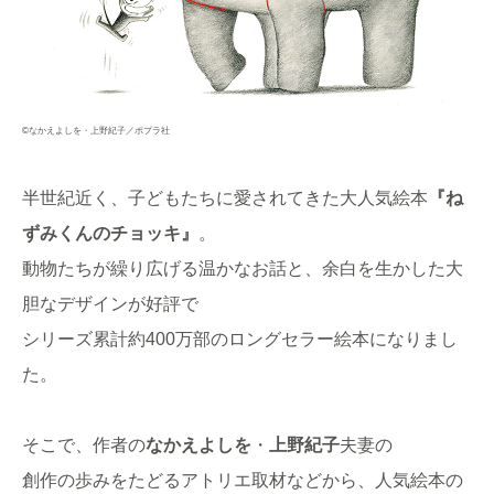
©なかえよしを・上野紀子／ポプラ社
半世紀近く、子どもたちに愛されてきた大人気絵本
『ね
ずみくんのチョッキ』
。
動物たちが繰り広げる温かなお話と、余白を生かした大
胆なデザインが好評で
シリーズ累計約400万部のロングセラー絵本になりまし
た。
そこで、作者の
なかえよしを
・
上野紀子
夫妻の
創作の歩みをたどるアトリエ取材などから、人気絵本の