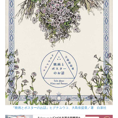
『映画とポスターのお話』ヒグチユウコ、大島依提亜／著 白泉社