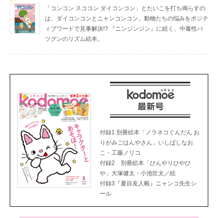
「コンコン スココン ダイコンコン」とたいこを打ち鳴らすの
は、ダイコンコンとニャンコンコン。動物たちの悩みをポジテ
ィブワードで見事解決!? 『ニンジンジン』に続く、中毒性バ
ツグンのリズム絵本。
付録1 別冊絵本「ノラネコぐんだん お
りがみごはんやさん」いしばしなお
こ・工藤ノリコ
付録2 別冊絵本「ひんやりひやひ
や」大塚健太・小池壮太／絵
付録3『夏目友人帳』ニャンコ先生シ
ール