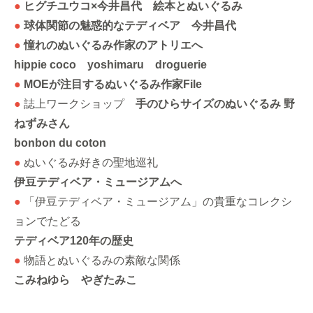
●
ヒグチユウコ×今井昌代 絵本とぬいぐるみ
●
球体関節の魅惑的なテディベア 今井昌代
●
憧れのぬいぐるみ作家のアトリエへ
hippie coco yoshimaru droguerie
●
MOEが注目するぬいぐるみ作家File
●
誌上ワークショップ
手のひらサイズのぬいぐるみ 野
ねずみさん
bonbon du coton
●
ぬいぐるみ好きの聖地巡礼
伊豆テディベア・ミュージアムへ
●
「伊豆テディベア・ミュージアム」の貴重なコレクシ
ョンでたどる
テディベア120年の歴史
●
物語とぬいぐるみの素敵な関係
こみねゆら やぎたみこ