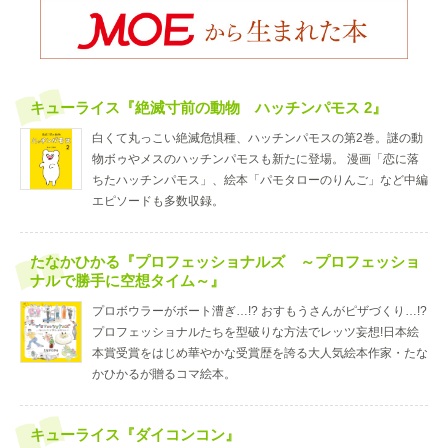
キューライス『絶滅寸前の動物 ハッチンパモス 2』
白くて丸っこい絶滅危惧種、ハッチンパモスの第2巻。謎の動
物ボゥやメスのハッチンパモスも新たに登場。 漫画「恋に落
ちたハッチンパモス」、絵本「パモタローのりんご」など中編
エピソードも多数収録。
たなかひかる『プロフェッショナルズ ～プロフェッショ
ナルで勝手に空想タイム～』
プロボウラーがボート漕ぎ…!? おすもうさんがピザづくり…!?
プロフェッショナルたちを型破りな方法でレッツ妄想!日本絵
本賞受賞をはじめ華やかな受賞歴を誇る大人気絵本作家・たな
かひかるが贈るコマ絵本。
キューライス『ダイコンコン』