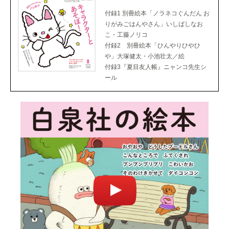
付録1 別冊絵本「ノラネコぐんだん お
りがみごはんやさん」いしばしなお
こ・工藤ノリコ
付録2 別冊絵本「ひんやりひやひ
や」大塚健太・小池壮太／絵
付録3『夏目友人帳』ニャンコ先生シ
ール