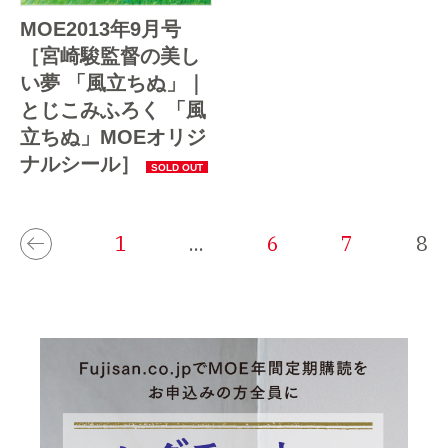
MOE2013年9月号
［宮崎駿監督の美し
い夢 「風立ちぬ」｜
とじこみふろく 「風
立ちぬ」MOEオリジ
ナルシール］
1
...
6
7
8