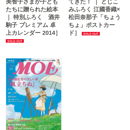
美智子さまが子ども
てきた！ ｜ とじこ
たちに贈られた絵本
みふろく 江國香織×
｜ 特別ふろく 酒井
松田奈那子「ちょう
駒子 プレミアム 卓
ちょ」ポストカー
上カレンダー 2014］
ド］