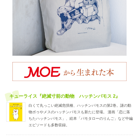
キューライス『絶滅寸前の動物 ハッチンパモス 2』
白くて丸っこい絶滅危惧種、ハッチンパモスの第2巻。謎の動
物ボゥやメスのハッチンパモスも新たに登場。 漫画「恋に落
ちたハッチンパモス」、絵本「パモタローのりんご」など中編
エピソードも多数収録。