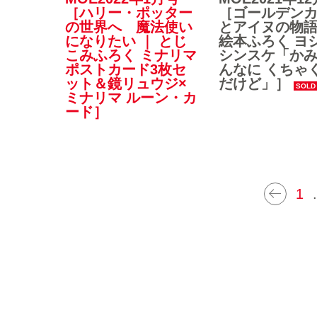
［ゴールデン
［ハリー・ポッター
とアイヌの物語
の世界へ 魔法使い
絵本ふろく ヨ
になりたい ｜ とじ
シンスケ「か
こみふろく ミナリマ
んなに くちゃ
ポストカード3枚セ
だけど」］
ット＆鏡リュウジ×
ミナリマ ルーン・カ
ード］
1
.