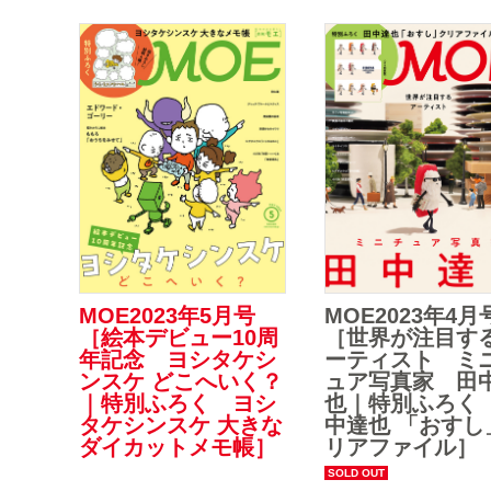
MOE2023年5月号
MOE2023年4月
［絵本デビュー10周
［世界が注目す
年記念 ヨシタケシ
ーティスト ミ
ンスケ どこへいく？
ュア写真家 田
｜特別ふろく ヨシ
也｜特別ふろく
タケシンスケ 大きな
中達也 「おすし
ダイカットメモ帳］
リアファイル］