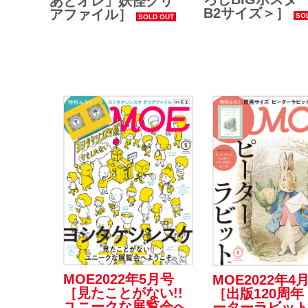
あとオレ」妖怪クリ
B2サイズ＞］
アファイル］
MOE2022年5月号
MOE2022年4
［見たことがない!!
［出版120周年
ユニークな展覧会へ
ーターラビット