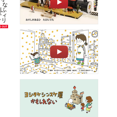
 な
別ふ
ティ
クリ