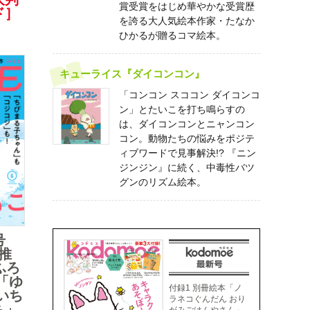
賞受賞をはじめ華やかな受賞歴
ド］
を誇る大人気絵本作家・たなか
ひかるが贈るコマ絵本。
キューライス『ダイコンコン』
「コンコン スココン ダイコンコ
ン」とたいこを打ち鳴らすの
は、ダイコンコンとニャンコン
コン。動物たちの悩みをポジテ
ィブワードで見事解決!? 『ニン
ジンジン』に続く、中毒性バツ
グンのリズム絵本。
号
推
ふろ
「ゆ
付録1 別冊絵本「ノ
いち
ラネコぐんだん おり
ち」