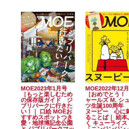
MOE2023年1月号
MOE2022年12
［もっと楽しむため
［おめでとう！
の保存版ガイド ジ
ャールズ M. シ
ブリパークに行きた
ツ生誕100周年
い！｜ 口絵 MOEお
ヌーピー 心に
すすめスポットつき
ることば｜ 絵本
愛・地球博記念公園
く キューライス
と ジブリパークマッ
「ニンジンジン