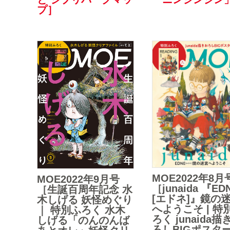
プ］
MOE2022年8月
MOE2022年9月号
［junaida 『ED
［生誕百周年記念 水
[エドネ]』鏡の
木しげる 妖怪めぐり
へようこそ | 特
｜ 特別ふろく 水木
ろく junaida描
しげる「のんのんば
ろしBIGポスタ