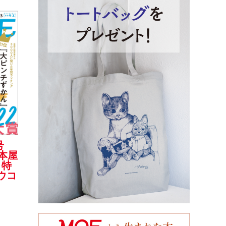
号
絵本屋
 特
ウコ
］