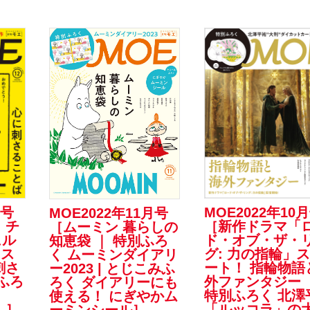
月号
MOE2022年10
MOE2022年11月号
 チ
［新作ドラマ「
［ムーミン 暮らしの
ュル
ド・オブ・ザ・
知恵袋 ｜ 特別ふろ
 ス
グ: 力の指輪」
く ムーミンダイアリ
刺さ
ート！ 指輪物語
ー2023 | とじこみふ
ふろ
外ファンタジー 
ろく ダイアリーにも
特別ふろく 北澤
使える！ にぎやかム
」］
「ルッコラ」の
ーミンシール］