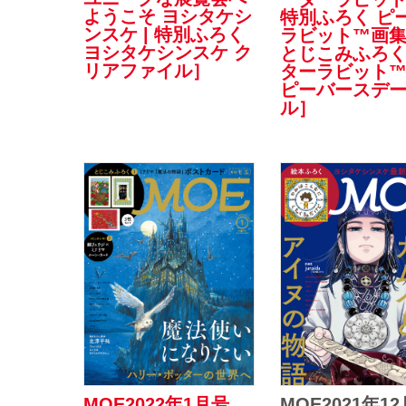
ようこそ ヨシタケシ
特別ふろく ピ
ンスケ | 特別ふろく
ラビット™画集
ヨシタケシンスケ ク
とじこみふろく
リアファイル］
ターラビット™
ピーバースデ
ル］
MOE2021年1
MOE2022年1月号