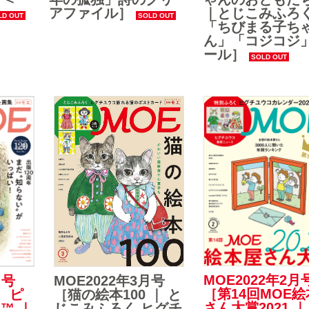
アファイル］
｜とじこみふろ
「ちびまる子ち
ん」「コジコジ
ール］
MOE2022年2月
MOE2022年3月号
月号
［第14回MOE
［猫の絵本100 ｜ と
 ピ
さん大賞2021 ｜
じこみふろく ヒグチ
™ ｜