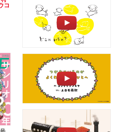
ウコ
］
月号