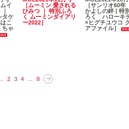
カムイ
［ムーミン 愛される
［サンリオ60年
 ｜
ひみつ ｜ 特別ふろ
かよしの絆 | 特
シタケ
く ムーミンダイアリ
ろく ハローキ
みはこ
ー2022］
×ヒグチユウコ 
くちゃ
アファイル］
..
2
3
4
...
8