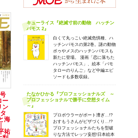
キューライス『絶滅寸前の動物 ハッチン
パモス 2』
白くて丸っこい絶滅危惧種、ハ
ッチンパモスの第2巻。謎の動物
ボゥやメスのハッチンパモスも
新たに登場。 漫画「恋に落ちた
ハッチンパモス」、絵本「パモ
タローのりんご」など中編エピ
ソードも多数収録。
たなかひかる『プロフェッショナルズ ～
月号
プロフェッショナルで勝手に空想タイム
ロー
～』
リン
スタ
プロボウラーがボート漕ぎ…!?
と海
おすもうさんがピザづくり…!?
｜
プロフェッショナルたちを型破
平祐
りな方法でレッツ妄想!日本絵本
大判