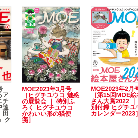
MOE2023年2月
号
MOE2023年3月号
［第15回MOE
るア
［ヒグチユウコ 魅惑
さん大賞2022 ｜
ニチ
の展覧会 ｜ 特別ふ
別付録 ヒグチユ
中達
ろく ヒグチユウコ
カレンダー2023
 田
かわいい形の猫便
」ク
箋］