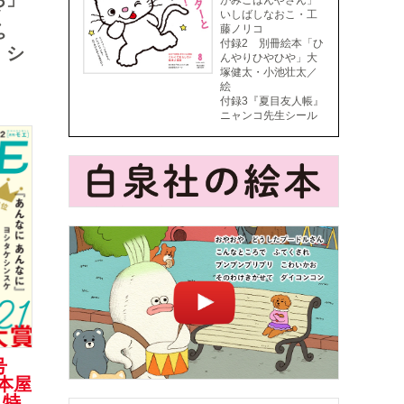
がみごはんやさん」
く
いしばしなおこ・工
藤ノリコ
ゃ
付録2 別冊絵本「ひ
」シ
んやりひやひや」大
塚健太・小池壮太／
絵
付録3『夏目友人帳』
ニャンコ先生シール
号
絵本屋
 特