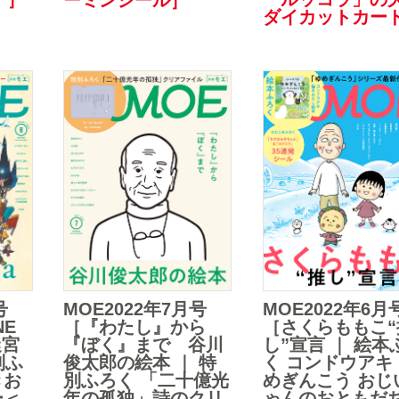
ダイカットカー
号
MOE2022年7月号
MOE2022年6月
NE
［『わたし』から
［さくらももこ“
迷宮
『ぼく』まで 谷川
し”宣言 ｜ 絵本
別ふ
俊太郎の絵本 ｜ 特
く コンドウアキ
きお
別ふろく 「二十億光
めぎんこう おじ
ー＜
年の孤独」詩のクリ
ゃんのおともだ