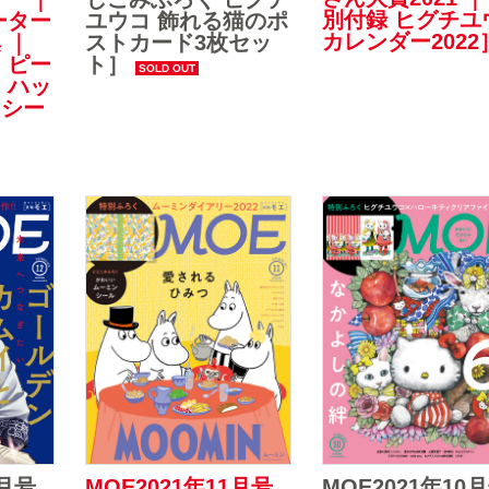
別付録 ヒグチユ
ユウコ 飾れる猫のポ
ーター
カレンダー2022
ストカード3枚セッ
 ｜
ト］
 ピー
 ハッ
ーシー
2月号
MOE2021年11月号
MOE2021年10