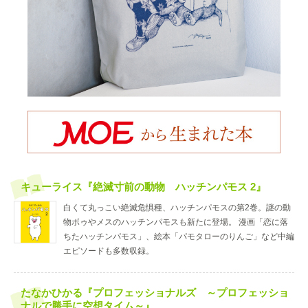
キューライス『絶滅寸前の動物 ハッチンパモス 2』
白くて丸っこい絶滅危惧種、ハッチンパモスの第2巻。謎の動
物ボゥやメスのハッチンパモスも新たに登場。 漫画「恋に落
ちたハッチンパモス」、絵本「パモタローのりんご」など中編
エピソードも多数収録。
たなかひかる『プロフェッショナルズ ～プロフェッショ
ナルで勝手に空想タイム～』