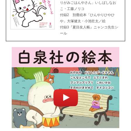
りがみごはんやさん」いしばしなお
こ・工藤ノリコ
付録2 別冊絵本「ひんやりひやひ
や」大塚健太・小池壮太／絵
付録3『夏目友人帳』ニャンコ先生シ
ール