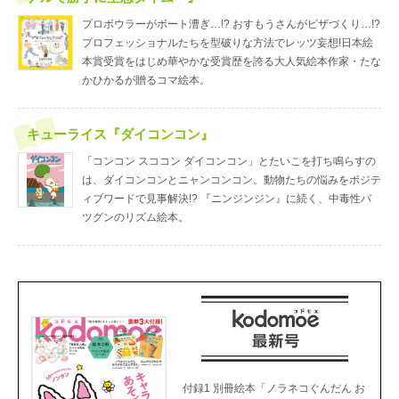
プロボウラーがボート漕ぎ…!? おすもうさんがピザづくり…!?
プロフェッショナルたちを型破りな方法でレッツ妄想!日本絵
本賞受賞をはじめ華やかな受賞歴を誇る大人気絵本作家・たな
かひかるが贈るコマ絵本。
キューライス『ダイコンコン』
「コンコン スココン ダイコンコン」とたいこを打ち鳴らすの
は、ダイコンコンとニャンコンコン。動物たちの悩みをポジテ
ィブワードで見事解決!? 『ニンジンジン』に続く、中毒性バ
ツグンのリズム絵本。
付録1 別冊絵本「ノラネコぐんだん お