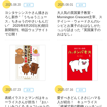
2025.08.20
2025.08.01
ヨシタケシンスケさん描きお
大人気の英国菓子教室・
ろし新作 “「うちゅうニュー
Mornington Crescent主宰、ス
ス」ちきゅうのやさいもんだ
テイシー・ウォードさんのレ
い” 2025年8月20日(水)朝日
シピとお菓子のおはなしがた
新聞朝刊、特設ウェブサイト
っぷり詰まった『英国菓子の
で公開！
おはなし』
2025.07.23
2025.07.16
表紙イラストとマンガはキュ
愛すべきどんくささにハマる
ーライスさんが担当！『おい
人が続出！ キューライス
しいをつくる チョコレートの
「絶滅寸前の動物 ハッチンパ