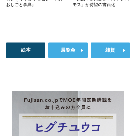
おしごと事典』
モス」が待望の書籍化
絵本
展覧会
雑貨