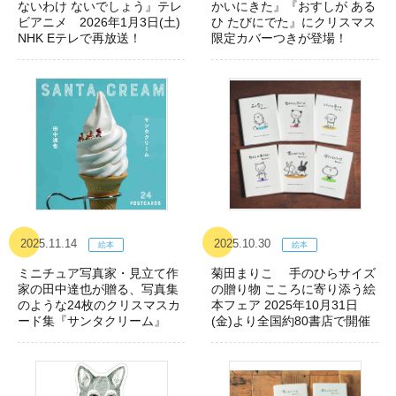
ないわけ ないでしょう』テレ
かいにきた』『おすしが ある
ビアニメ 2026年1月3日(土)
ひ たびにでた』にクリスマス
NHK Eテレで再放送！
限定カバーつきが登場！
2025.11.14
2025.10.30
ミニチュア写真家・見立て作
菊田まりこ 手のひらサイズ
家の田中達也が贈る、写真集
の贈り物 こころに寄り添う絵
のような24枚のクリスマスカ
本フェア 2025年10月31日
ード集『サンタクリーム』
(金)より全国約80書店で開催