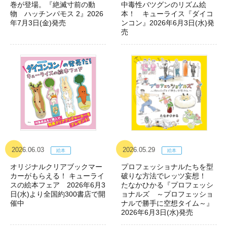
巻が登場。『絶滅寸前の動
中毒性バツグンのリズム絵
物 ハッチンパモス 2』2026
本！ キューライス『ダイコ
年7月3日(金)発売
ンコン』2026年6月3日(水)発
売
2026.06.03
2026.05.29
オリジナルクリアブックマー
プロフェッショナルたちを型
カーがもらえる！ キューライ
破りな方法でレッツ妄想！
スの絵本フェア 2026年6月3
たなかひかる『プロフェッシ
日(水)より全国約300書店で開
ョナルズ ～プロフェッショ
催中
ナルで勝手に空想タイム～』
2026年6月3日(水)発売