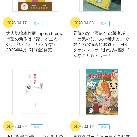
2026.04.17
2026.04.03
大人気絵本作家 tupera tupera
元気のない歴50年の著者が
待望の新作は「家」が主人
「元気のない人の考え方」で
公。『いいえ いえです』
数々のお悩みにお答え。ヨシ
2026年4月17日(金)発売！
タケシンスケ『お悩み相談 そ
んなこともアラーナ』
2026.03.22
2026.03.12
小川糸 最新作は、つくる人の
東京タワー キューライス猛進