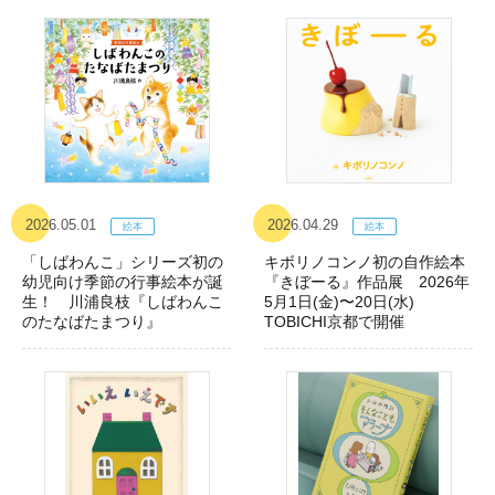
2026.05.01
2026.04.29
「しばわんこ」シリーズ初の
キボリノコンノ初の自作絵本
幼児向け季節の行事絵本が誕
『きぼーる』作品展 2026年
生！ 川浦良枝『しばわんこ
5月1日(金)〜20日(水)
のたなばたまつり』
TOBICHI京都で開催