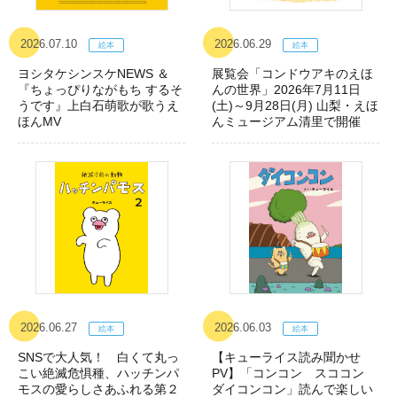
2026.07.10
2026.06.29
ヨシタケシンスケNEWS ＆
展覧会「コンドウアキのえほ
『ちょっぴりながもち するそ
んの世界」2026年7月11日
うです』上白石萌歌が歌うえ
(土)～9月28日(月) 山梨・えほ
ほんMV
んミュージアム清里で開催
2026.06.27
2026.06.03
SNSで大人気！ 白くて丸っ
【キューライス読み聞かせ
こい絶滅危惧種、ハッチンパ
PV】「コンコン スココン
モスの愛らしさあふれる第２
ダイコンコン」読んで楽しい