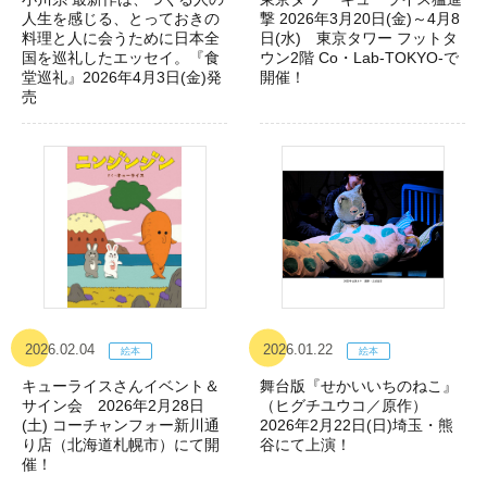
人生を感じる、とっておきの
撃 2026年3月20日(金)～4月8
料理と人に会うために日本全
日(水) 東京タワー フットタ
国を巡礼したエッセイ。『食
ウン2階 Co・Lab-TOKYO-で
堂巡礼』2026年4月3日(金)発
開催！
売
2026.02.04
2026.01.22
キューライスさんイベント＆
舞台版『せかいいちのねこ』
サイン会 2026年2月28日
（ヒグチユウコ／原作）
(土) コーチャンフォー新川通
2026年2月22日(日)埼玉・熊
り店（北海道札幌市）にて開
谷にて上演！
催！