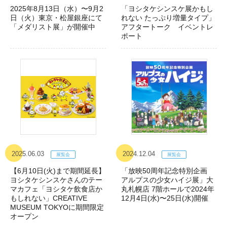
2025年8月13日（水）〜9月2
「ヨシタケシンスケ展かもし
日（火）東京・松屋銀座にて
れない たっぷり増量タイプ」
「メダリスト展」が開催中
アフタートーク イベントレ
ポート
2025.06.03
2024.12.04
【6月10日(火)まで期間延長】
「放映50周年記念特別企画
ヨシタケシンスケさんのテー
アルプスの少女ハイジ展」大
マカフェ「ヨシタケ飲食店か
丸札幌店 7階ホールで2024年
もしれない」CREATIVE
12月4日(水)〜25日(水)開催
MUSEUM TOKYOに期間限定
オープン