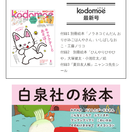
付録1 別冊絵本「ノラネコぐんだん お
りがみごはんやさん」いしばしなお
こ・工藤ノリコ
付録2 別冊絵本「ひんやりひやひ
や」大塚健太・小池壮太／絵
付録3『夏目友人帳』ニャンコ先生シ
ール