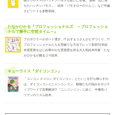
物ボゥやメスのハッチンパモスも新たに登場。 漫画「恋に落
ちたハッチンパモス」、絵本「パモタローのりんご」など中編
エピソードも多数収録。
たなかひかる『プロフェッショナルズ ～プロフェッショ
ナルで勝手に空想タイム～』
プロボウラーがボート漕ぎ…!? おすもうさんがピザづくり…!?
プロフェッショナルたちを型破りな方法でレッツ妄想!日本絵
本賞受賞をはじめ華やかな受賞歴を誇る大人気絵本作家・たな
かひかるが贈るコマ絵本。
キューライス『ダイコンコン』
「コンコン スココン ダイコンコン」とたいこを打ち鳴らすの
は、ダイコンコンとニャンコンコン。動物たちの悩みをポジテ
ィブワードで見事解決!? 『ニンジンジン』に続く、中毒性バ
ツグンのリズム絵本。