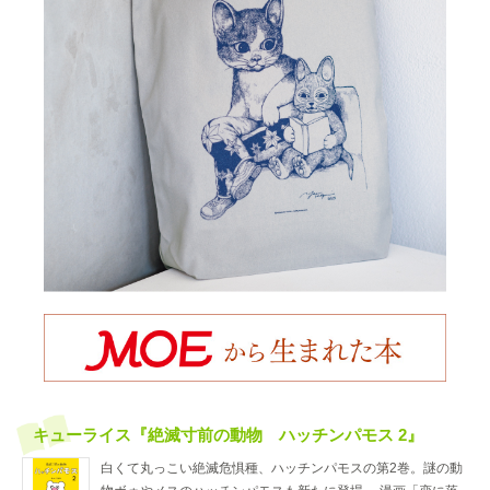
キューライス『絶滅寸前の動物 ハッチンパモス 2』
白くて丸っこい絶滅危惧種、ハッチンパモスの第2巻。謎の動