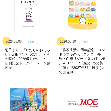
2026.05.08
2026.03.10
菊田まりこ『わたしのおそろ
「作家生活20周年記念 コン
い』with『ひとつぼし』 ～今
ドウアキのおしごと展」長
の時代に私が伝えたいこと～
野・白樺リゾート 池の平ホテ
新刊記念トークイベント＆原
ル＆リゾーツ「森の3つの美
画展
術館」で2027年3月1日(月)ま
で開催中