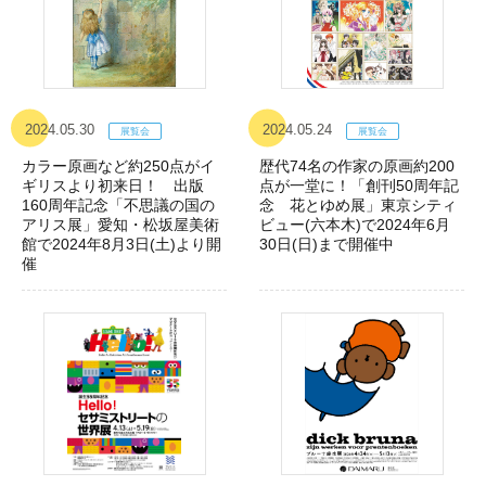
2024.05.30
2024.05.24
カラー原画など約250点がイ
歴代74名の作家の原画約200
ギリスより初来日！ 出版
点が一堂に！「創刊50周年記
160周年記念「不思議の国の
念 花とゆめ展」東京シティ
アリス展」愛知・松坂屋美術
ビュー(六本木)で2024年6月
館で2024年8月3日(土)より開
30日(日)まで開催中
催