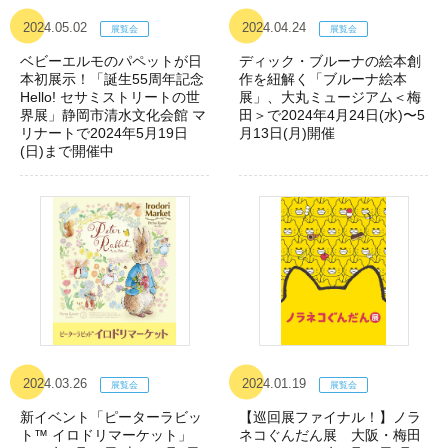
2024.05.02
2024.04.24
ベビーエルモのパペットが日
ディック・ブルーナの絵本創
本初展示！「誕生55周年記念
作を紐解く「ブルーナ絵本
Hello! セサミストリートの世
展」、大丸ミュージアム＜梅
界展」静岡市清水文化会館 マ
田＞で2024年4月24日(水)〜5
リナートで2024年5月19日
月13日(月)開催
(日)まで開催中
2024.03.26
2024.01.19
新イベント「ピーターラビッ
【巡回展ファイナル！】ノラ
ト™ イロドリマーケット」
ネコぐんだん展 大阪・梅田